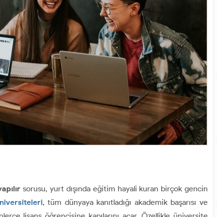
yapılır
sorusu, yurt dışında eğitim hayali kuran birçok gencin
niversiteleri
, tüm dünyaya kanıtladığı akademik başarısı ve
nlerce lisans öğrencisine kapılarını açar. Özellikle üniversite