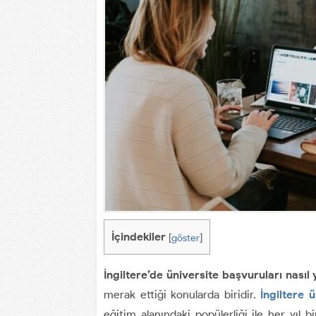
İçindekiler
[
göster
]
İngiltere’de üniversite başvuruları nasıl 
merak ettiği konularda biridir.
İngiltere ü
eğitim alanındaki popülerliği ile her yıl bi