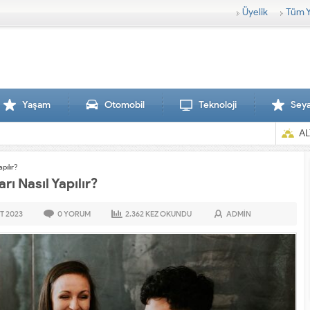
Üyelik
Tüm Y
Yaşam
Otomobil
Teknoloji
Sey
AL
pılır?
rı Nasıl Yapılır?
T
2023
0
YORUM
2.362
KEZ OKUNDU
ADMIN
Sırtlanlar hamile zebraya saldırdı