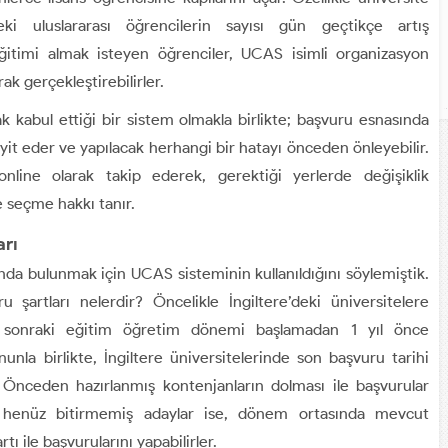
i uluslararası öğrencilerin sayısı gün geçtikçe artış
eğitimi almak isteyen öğrenciler, UCAS isimli organizasyon
rak gerçekleştirebilirler.
 kabul ettiği bir sistem olmakla birlikte; başvuru esnasında
 teyit eder ve yapılacak herhangi bir hatayı önceden önleyebilir.
nline olarak takip ederek, gerektiği yerlerde değişiklik
te seçme hakkı tanır.
arı
nda bulunmak için UCAS sisteminin kullanıldığını söylemiştik.
 şartları nelerdir? Öncelikle İngiltere’deki üniversitelere
r sonraki eğitim öğretim dönemi başlamadan 1 yıl önce
nla birlikte, İngiltere üniversitelerinde son başvuru tarihi
. Önceden hazırlanmış kontenjanların dolması ile başvurular
ni henüz bitirmemiş adaylar ise, dönem ortasında mevcut
ı ile başvurularını yapabilirler.