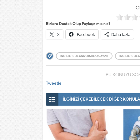
Cl
Bizlere Destek Olup Paylaşır mısınız?
X
Facebook
Daha fazla
INGILTERE'DE ÜNIVERSITE OKUMAK
INGILTERE'DE 
BU KONUYU SOS
Tweetle
İLGİNİZİ ÇEKEBİLECEK DİĞER KONUL