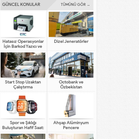
GÜNCEL KONULAR
TÜMÜNÜ GÖR →
Hatasız Operasyonlar
Dizel Jeneratörler
İçin Barkod Yazıcı ve
Otomasyon Sistemleri
Start Stop Uzaktan
Octobank ve
Çalıştırma
Özbekistan
Bankalarının Dijital
Finansal Altyapının
Gelişimindeki Yeni Rolü
Spor ve Şıklığı
Ahşap Alüminyum
Buluşturan Hafif Saat:
Pencere
HUAWEI WATCH FIT 5
Pro