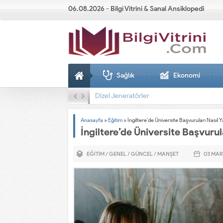
06.08.2026 - Bilgi Vitrini & Sanal Ansiklopedi
Sağlık
Ekonomi
Dizel Jeneratörler
Anasayfa
»
Eğitim
»
İngiltere’de Üniversite Başvuruları Nasıl Ya
İngiltere’de Üniversite Başvurula
EĞITIM
/
GENEL
/
GÜNCEL
/
MANŞET
03 MAR