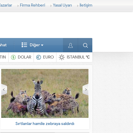
azarlar
Firma Rehberi
Yasal Uyarı
İletişim
ahat
Diğer
TIN
DOLAR
EURO
İSTANBUL
°C
En ilginç hayvanlar
Babalarına bıra