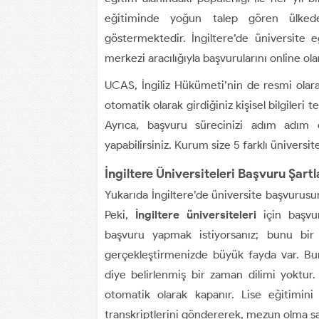
eğitiminde yoğun talep gören ülkedek
göstermektedir. İngiltere’de üniversite 
merkezi aracılığıyla başvurularını online ola
UCAS, İngiliz Hükümeti’nin de resmi olarak
otomatik olarak girdiğiniz kişisel bilgileri
Ayrıca, başvuru sürecinizi adım adım o
yapabilirsiniz. Kurum size 5 farklı üniversi
İngiltere Üniversiteleri Başvuru Şartl
Yukarıda İngiltere’de üniversite başvurusu
Peki,
İngiltere üniversiteleri
için başvuru
başvuru yapmak istiyorsanız; bunu bi
gerçekleştirmenizde büyük fayda var. Bunu
diye belirlenmiş bir zaman dilimi yoktur
otomatik olarak kapanır. Lise eğitimi
transkriptlerini göndererek, mezun olma şart