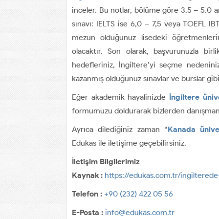
inceler. Bu notlar, bölüme göre 3.5 – 5.0 a
sınavı: IELTS ise 6,0 – 7,5 veya TOEFL IBT
mezun olduğunuz lisedeki öğretmenlerin
olacaktır. Son olarak, başvurunuzla bi
hedefleriniz, İngiltere’yi seçme nedeniniz
kazanmış olduğunuz sınavlar ve burslar gibi 
Eğer akademik hayalinizde
İngiltere üniv
formumuzu doldurarak bizlerden danışmanlık
Ayrıca dilediğiniz zaman “
Kanada üniver
Edukas ile iletişime geçebilirsiniz.
İletişim Bilgilerimiz
Kaynak :
https://edukas.com.tr/ingilterede
Telefon :
+90 (232) 422 05 56
E-Posta :
info@edukas.com.tr