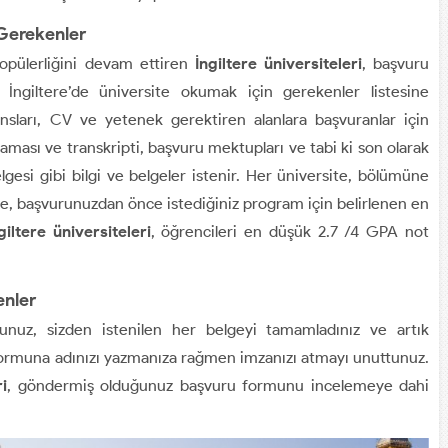
 Gerekenler
 popülerliğini devam ettiren
İngiltere üniversiteleri
, başvuru
. İngiltere’de üniversite okumak için gerekenler listesine
nsları, CV ve yetenek gerektiren alanlara başvuranlar için
laması ve transkripti, başvuru mektupları ve tabi ki son olarak
elgesi gibi bilgi ve belgeler istenir. Her üniversite, bölümüne
nle, başvurunuzdan önce istediğiniz program için belirlenen en
giltere üniversiteleri
, öğrencileri en düşük 2.7 /4 GPA not
enler
rsunuz, sizden istenilen her belgeyi tamamladınız ve artık
formuna adınızı yazmanıza rağmen imzanızı atmayı unuttunuz.
ri
, göndermiş olduğunuz başvuru formunu incelemeye dahi