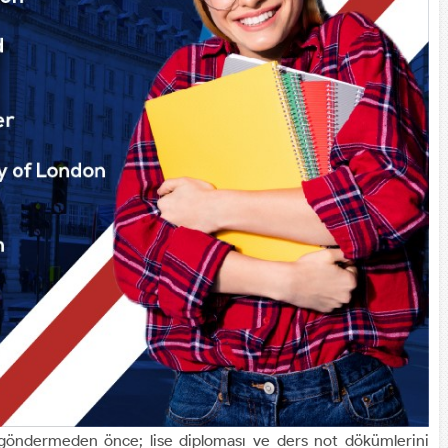
 göndermeden önce; lise diploması ve ders not dökümlerini