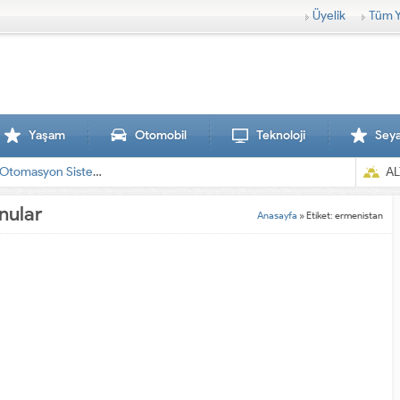
Üyelik
Tüm Y
Yaşam
Otomobil
Teknoloji
Sey
AL
nular
Anasayfa
»
Etiket: ermenistan