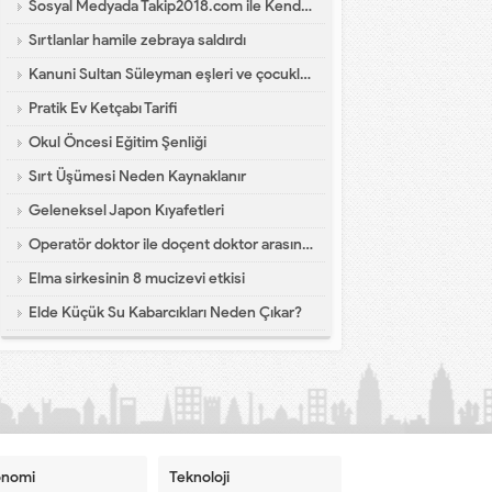
Sosyal Medyada Takip2018.com ile Kendi Dünyanı Yarat
Sırtlanlar hamile zebraya saldırdı
Kanuni Sultan Süleyman eşleri ve çocukları hakkında bilgi
Pratik Ev Ketçabı Tarifi
Okul Öncesi Eğitim Şenliği
Sırt Üşümesi Neden Kaynaklanır
Geleneksel Japon Kıyafetleri
Operatör doktor ile doçent doktor arasındaki fark?
Elma sirkesinin 8 mucizevi etkisi
Elde Küçük Su Kabarcıkları Neden Çıkar?
onomi
Teknoloji