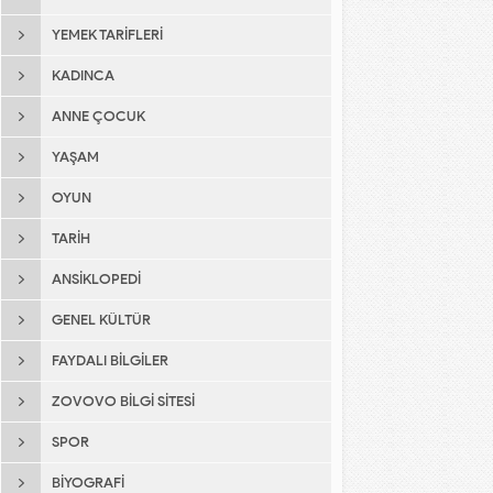
YEMEK TARIFLERI
KADINCA
ANNE ÇOCUK
YAŞAM
OYUN
TARIH
ANSIKLOPEDI
GENEL KÜLTÜR
FAYDALI BILGILER
ZOVOVO BILGI SITESI
SPOR
BIYOGRAFI