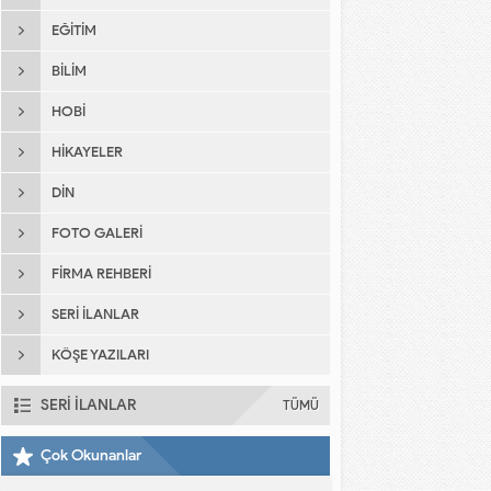
EĞITIM
BILIM
HOBI
HIKAYELER
DIN
FOTO GALERI
FIRMA REHBERI
SERI İLANLAR
KÖŞE YAZILARI
SERİ İLANLAR
TÜMÜ
Çok Okunanlar