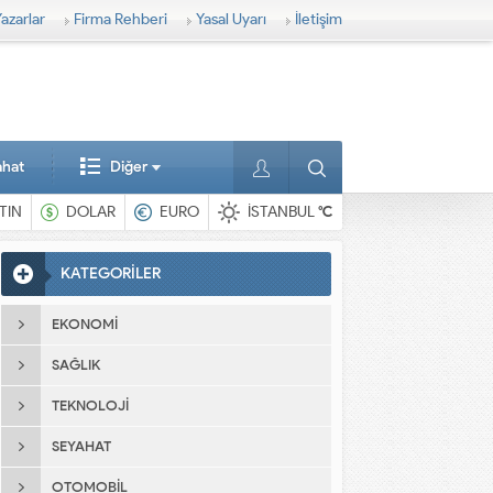
azarlar
Firma Rehberi
Yasal Uyarı
İletişim
ahat
Diğer
TIN
DOLAR
EURO
İSTANBUL
°C
KATEGORİLER
EKONOMI
SAĞLIK
TEKNOLOJI
SEYAHAT
OTOMOBIL