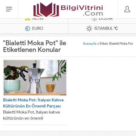
Hatasız Operasyonlar İçin Barkod Yazıcı ve Otomasyon Sistemleri
ALTIN
DOLAR
EURO
İSTANBUL
°C
"Bialetti Moka Pot" ile
Anasayfa
»
Etiket: Bialetti Moka Pot
Etiketlenen Konular
Bialetti Moka Pot: İtalyan Kahve
Kültürünün En Önemli Parçası
Bialetti Moka Pot, İtalyan kahve
kültürünün en önemli
parçalarından biridir. Bu ürün,
geleneksel moka pot...