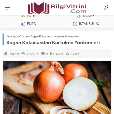
Dizel Jeneratörler
ALTIN
DOLAR
EURO
İSTANBUL
°C
Anasayfa
»
Yaşam
»
Soğan Kokusundan Kurtulma Yöntemleri
Soğan Kokusundan Kurtulma Yöntemleri
YAŞAM
07 OCAK
0
3.048
ADMIN