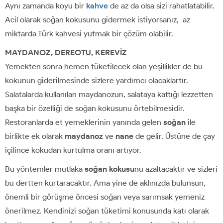
Aynı zamanda koyu bir
kahve
de az da olsa sizi rahatlatabilir.
Acil olarak soğan kokusunu gidermek istiyorsanız, az
miktarda Türk kahvesi yutmak bir çözüm olabilir.
MAYDANOZ, DEREOTU, KEREVİZ
Yemekten sonra hemen tüketilecek olan yeşillikler de bu
kokunun giderilmesinde sizlere yardımcı olacaklartır.
Salatalarda kullanılan maydanozun, salataya kattığı lezzetten
başka bir özelliği de soğan kokusunu örtebilmesidir.
Restoranlarda et yemeklerinin yanında gelen
soğan
ile
birlikte ek olarak
maydanoz
ve
nane
de gelir. Üstüne de çay
içilince kokudan kurtulma oranı artıyor.
Bu yöntemler mutlaka
soğan kokusu
nu azaltacaktır ve sizleri
bu dertten kurtaracaktır. Ama yine de aklınızda bulunsun,
önemli bir görüşme öncesi soğan veya sarımsak yemeniz
önerilmez. Kendinizi soğan tüketimi konusunda katı olarak