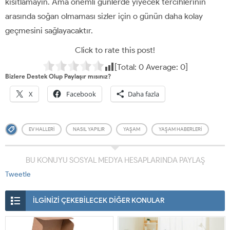
kısıtlamayın. Ama önemli günlerde yiyecek tercihlerinin
arasında soğan olmaması sizler için o günün daha kolay
geçmesini sağlayacaktır.
Click to rate this post!
[Total:
0
Average:
0
]
Bizlere Destek Olup Paylaşır mısınız?
X
Facebook
Daha fazla
EV HALLERI
NASIL YAPILIR
YAŞAM
YAŞAM HABERLERI
BU KONUYU SOSYAL MEDYA HESAPLARINDA PAYLAŞ
Tweetle
İLGİNİZİ ÇEKEBİLECEK DİĞER KONULAR