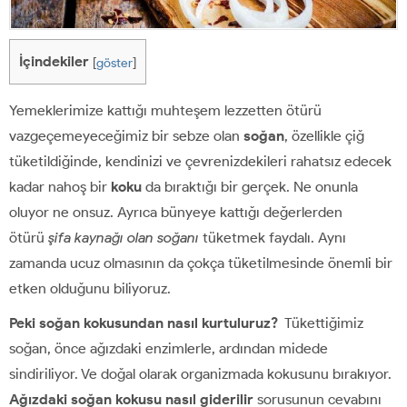
İçindekiler
[
göster
]
Yemeklerimize kattığı muhteşem lezzetten ötürü
vazgeçemeyeceğimiz bir sebze olan
soğan
, özellikle çiğ
tüketildiğinde, kendinizi ve çevrenizdekileri rahatsız edecek
kadar nahoş bir
koku
da bıraktığı bir gerçek. Ne onunla
oluyor ne onsuz. Ayrıca bünyeye kattığı değerlerden
ötürü
şifa kaynağı olan soğanı
tüketmek faydalı. Aynı
zamanda ucuz olmasının da çokça tüketilmesinde önemli bir
etken olduğunu biliyoruz.
Peki soğan kokusundan nasıl kurtuluruz?
Tükettiğimiz
soğan, önce ağızdaki enzimlerle, ardından midede
sindiriliyor. Ve doğal olarak organizmada kokusunu bırakıyor.
Ağızdaki soğan kokusu nasıl giderilir
sorusunun cevabını