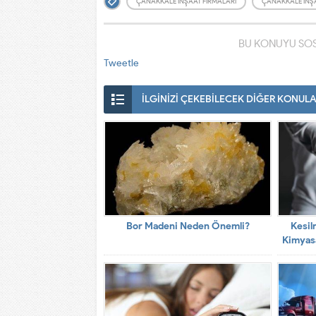
ÇANAKKALE İNŞAAT FIRMALARI
ÇANAKKALE İNŞ
BU KONUYU SOS
Tweetle
İLGİNİZİ ÇEKEBİLECEK DİĞER KONUL
Bor Madeni Neden Önemli?
Kesil
Kimyasa