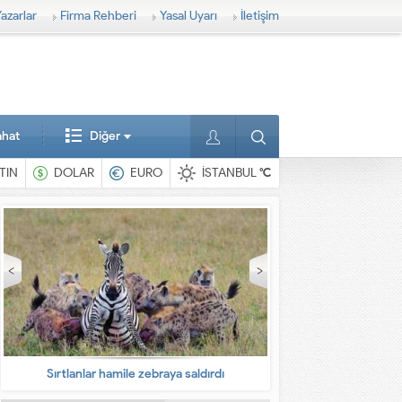
azarlar
Firma Rehberi
Yasal Uyarı
İletişim
ahat
Diğer
TIN
DOLAR
EURO
İSTANBUL
°C
En ilginç hayvanlar
Babalarına bıra