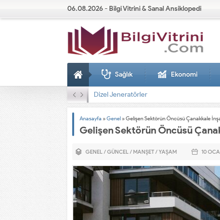
06.08.2026 - Bilgi Vitrini & Sanal Ansiklopedi
Sağlık
Ekonomi
Dizel Jeneratörler
Anasayfa
»
Genel
»
Gelişen Sektörün Öncüsü Çanakkale İnşa
Gelişen Sektörün Öncüsü Çanak
GENEL
/
GÜNCEL
/
MANŞET
/
YAŞAM
10 OC