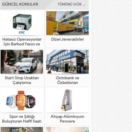
GÜNCEL KONULAR
TÜMÜNÜ GÖR →
Hatasız Operasyonlar
Dizel Jeneratörler
İçin Barkod Yazıcı ve
Otomasyon Sistemleri
Start Stop Uzaktan
Octobank ve
Çalıştırma
Özbekistan
Bankalarının Dijital
Finansal Altyapının
Gelişimindeki Yeni Rolü
Spor ve Şıklığı
Ahşap Alüminyum
Buluşturan Hafif Saat:
Pencere
HUAWEI WATCH FIT 5
Pro