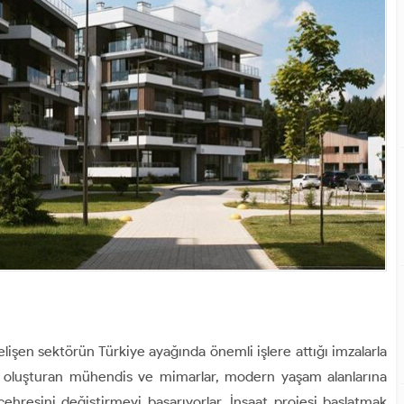
lişen sektörün Türkiye ayağında önemli işlere attığı imzalarla
nu oluşturan mühendis ve mimarlar, modern yaşam alanlarına
 çehresini değiştirmeyi başarıyorlar. İnşaat projesi başlatmak