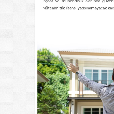
İnşaat ve mühendislik alanında güvenl
Müteahhitlik lisansı yadsınamayacak kad