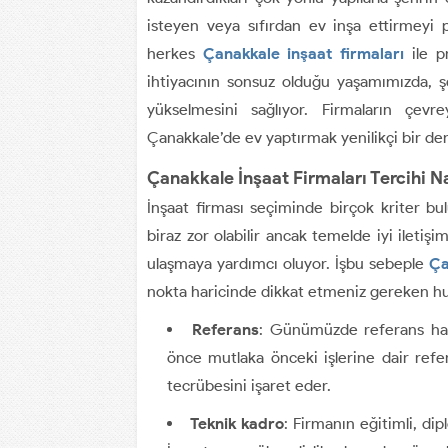
isteyen veya sıfırdan ev inşa ettirmeyi 
herkes
Çanakkale inşaat firmaları
ile pr
ihtiyacının sonsuz olduğu yaşamımızda, şeh
yükselmesini sağlıyor. Firmaların çev
Çanakkale’de ev yaptırmak yenilikçi bir d
Çanakkale İnşaat Firmaları Tercihi Na
İnşaat firması seçiminde birçok kriter bu
biraz zor olabilir ancak temelde iyi ilet
ulaşmaya yardımcı oluyor. İşbu sebeple
Ça
nokta haricinde dikkat etmeniz gereken hus
Referans
: Günümüzde referans hala
önce mutlaka önceki işlerine dair refer
tecrübesini işaret eder.
Teknik kadro
: Firmanın eğitimli, dip