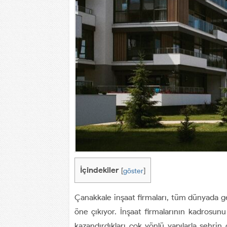
İçindekiler
[
göster
]
Çanakkale inşaat firmaları, tüm dünyada ge
öne çıkıyor. İnşaat firmalarının kadrosu
kazandırdıkları çok yönlü yapılarla şehrin