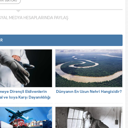
AAT SEKTÖRÜ
YAL MEDYA HESAPLARINDA PAYLAŞ
AR
meye Dirençli Eldivenlerin
Dünyanın En Uzun Nehri Hangisidir?
l ve Isıya Karşı Dayanıklılığı