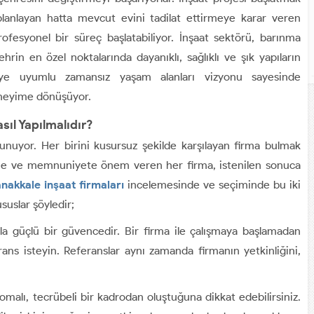
planlayan hatta mevcut evini tadilat ettirmeye karar veren
ofesyonel bir süreç başlatabiliyor. İnşaat sektörü, barınma
rin en özel noktalarında dayanıklı, sağlıklı ve şık yapıların
reye uyumlu zamansız yaşam alanları vizyonu sayesinde
eneyime dönüşüyor.
sıl Yapılmalıdır?
lunuyor. Her birini kusursuz şekilde karşılayan firma bulmak
işime ve memnuniyete önem veren her firma, istenilen sonuca
nakkale inşaat firmaları
incelemesinde ve seçiminde bu iki
uslar şöyledir;
 güçlü bir güvencedir. Bir firma ile çalışmaya başlamadan
ans isteyin. Referanslar aynı zamanda firmanın yetkinliğini,
lomalı, tecrübeli bir kadrodan oluştuğuna dikkat edebilirsiniz.