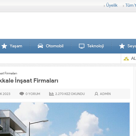
Üyelik
Tüm Y
Yaşam
Otomobil
Teknoloji
Sey
AL
at Firmaları
kale İnşaat Firmaları
AK
2023
0
YORUM
2.270
KEZ OKUNDU
ADMIN
Sırtlanlar hamile zebraya saldırdı