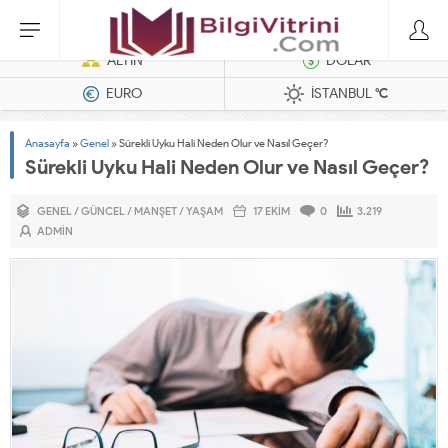
Dizel Jeneratörler
ALTIN
DOLAR
EURO
İSTANBUL
°C
Anasayfa
»
Genel
»
Sürekli Uyku Hali Neden Olur ve Nasıl Geçer?
Sürekli Uyku Hali Neden Olur ve Nasıl Geçer?
GENEL
/
GÜNCEL
/
MANŞET
/
YAŞAM
17 EKIM
0
3.219
ADMIN