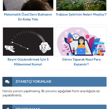
Matematik Özel Ders Bulmanın
Trabzon Şehrinin Neleri Meşhur?
En Kolay Yolu
Beyni Güçlendirmek İçin 5
Görev Yaparak Nasıl Para
Mükemmel Komut
Kazanılır?
ZİYARETÇİ YORUMLARI
Henüz yorum yapılmamış. İlk yorumu aşağıdaki form aracılığıyla siz
yapabilirsiniz.