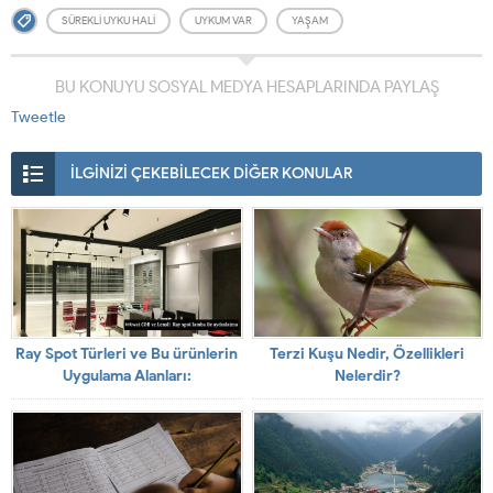
SÜREKLI UYKU HALI
UYKUM VAR
YAŞAM
BU KONUYU SOSYAL MEDYA HESAPLARINDA PAYLAŞ
Tweetle
İLGİNİZİ ÇEKEBİLECEK DİĞER KONULAR
Ray Spot Türleri ve Bu ürünlerin
Terzi Kuşu Nedir, Özellikleri
Uygulama Alanları:
Nelerdir?