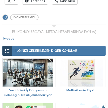
X
Facebook
Daha fazla
PVC MERMER PANEL
BU KONUYU SOSYAL MEDYA HESAPLARINDA PAYLAŞ
Tweetle
İLGİNİZİ ÇEKEBİLECEK DİĞER KONULAR
Veri Bilimi İş Dünyasının
Multivitamin Fiyat
Geleceğini Nasıl Şekillendiriyor