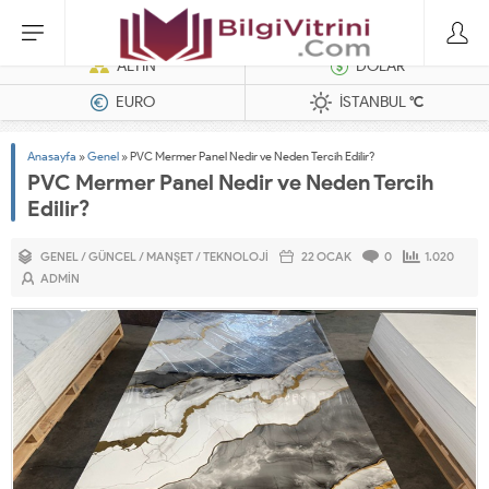
Dizel Jeneratörler
ALTIN
DOLAR
EURO
İSTANBUL
°C
Anasayfa
»
Genel
»
PVC Mermer Panel Nedir ve Neden Tercih Edilir?
PVC Mermer Panel Nedir ve Neden Tercih
Edilir?
GENEL
/
GÜNCEL
/
MANŞET
/
TEKNOLOJI
22 OCAK
0
1.020
ADMIN