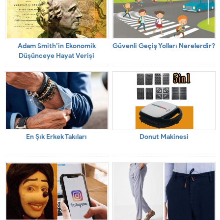
Adam Smith’in Ekonomik
Güvenli Geçiş Yolları Nerelerdir?
Düşünceye Hayat Verişi
En Şık Erkek Takıları
Donut Makinesi