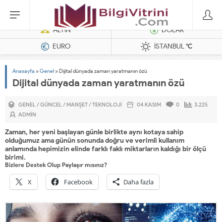
Dizel Jeneratörler
ALTIN
DOLAR
EURO
İSTANBUL
°C
Anasayfa
»
Genel
»
Dijital dünyada zaman yaratmanın özü
Dijital dünyada zaman yaratmanın özü
GENEL
/
GÜNCEL
/
MANŞET
/
TEKNOLOJI
04 KASIM
0
3.225
ADMIN
Zaman, her yeni başlayan günle birlikte aynı kotaya sahip
olduğumuz ama günün sonunda doğru ve verimli kullanım
anlamında hepimizin elinde farklı faklı miktarların kaldığı bir ölçü
birimi.
Bizlere Destek Olup Paylaşır mısınız?
X
Facebook
Daha fazla