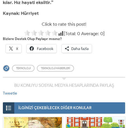
kılar.
Hız hayati eksiltir.”
Kaynak: Hürriyet
Click to rate this post!
[Total:
0
Average:
0
]
Bizlere Destek Olup Paylaşır mısınız?
X
Facebook
Daha fazla
TEKNOLOJI
TEKNOLOJI HABERLERI
BU KONUYU SOSYAL MEDYA HESAPLARINDA PAYLAŞ
Tweetle
İLGİNİZİ ÇEKEBİLECEK DİĞER KONULAR