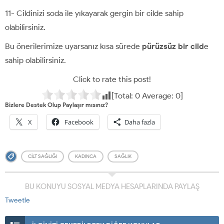
11- Cildinizi soda ile yıkayarak gergin bir cilde sahip
olabilirsiniz.
Bu önerilerimize uyarsanız kısa sürede
pürüzsüz bir cild
e
sahip olabilirsiniz.
Click to rate this post!
[Total:
0
Average:
0
]
Bizlere Destek Olup Paylaşır mısınız?
X
Facebook
Daha fazla
CILT SAĞLIĞI
KADINCA
SAĞLIK
BU KONUYU SOSYAL MEDYA HESAPLARINDA PAYLAŞ
Tweetle