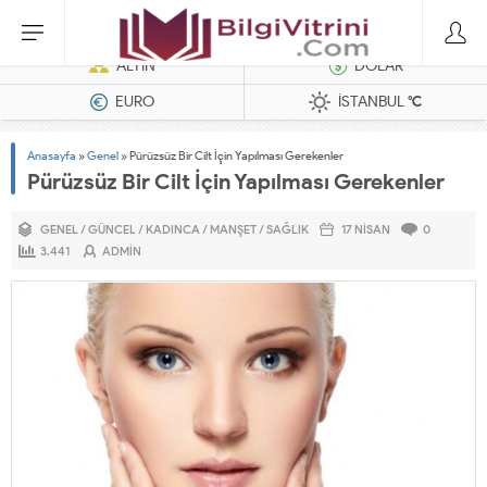
Dizel Jeneratörler
ALTIN
DOLAR
EURO
İSTANBUL
°C
Anasayfa
»
Genel
»
Pürüzsüz Bir Cilt İçin Yapılması Gerekenler
Pürüzsüz Bir Cilt İçin Yapılması Gerekenler
GENEL
/
GÜNCEL
/
KADINCA
/
MANŞET
/
SAĞLIK
17 NISAN
0
3.441
ADMIN