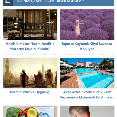
İLGİNİZİ ÇEKEBİLECEK DİĞER KONULAR
Analitik Motor Nedir, Analitik
Isparta Kuyucak Köyü Lavanta
Motorun Mucidi Kimdir?
Kokuyor
İslam Kültür Ve Uygarlığı
Avşa Adası Otelleri 2023 Yaz
Sezonunda Ekonomik Tatil İmkanı
Sunuyor