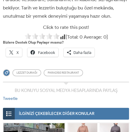
bekliyor. Tarih ve lezzetin buluştuğu bu özel mekânda,
unutulmaz bir yemek deneyimi yaşamaya hazır olun.
Click to rate this post!
[Total:
0
Average:
0
]
Bizlere Destek Olup Paylaşır mısınız?
X
Facebook
Daha fazla
LEZZET DURAĞI
PARADISE RESTAURANT
BU KONUYU SOSYAL MEDYA HESAPLARINDA PAYLAŞ
Tweetle
İLGİNİZİ ÇEKEBİLECEK DİĞER KONULAR