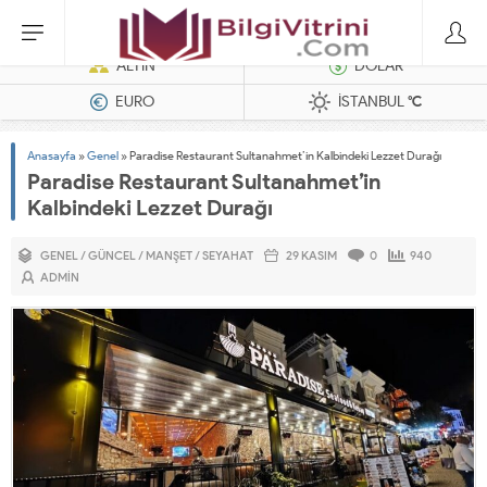
Dizel Jeneratörler
ALTIN
DOLAR
EURO
İSTANBUL
°C
Anasayfa
»
Genel
»
Paradise Restaurant Sultanahmet’in Kalbindeki Lezzet Durağı
Paradise Restaurant Sultanahmet’in
Kalbindeki Lezzet Durağı
GENEL
/
GÜNCEL
/
MANŞET
/
SEYAHAT
29 KASIM
0
940
ADMIN