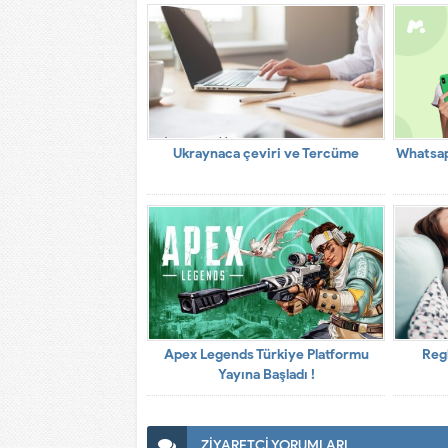
Ukraynaca çeviri ve Tercüme
Whatsap
Apex Legends Türkiye Platformu
Regl
Yayına Başladı !
ZİYARETÇİ YORUMLARI