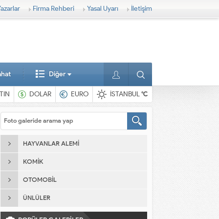
azarlar
Firma Rehberi
Yasal Uyarı
İletişim
ahat
Diğer
TIN
DOLAR
EURO
İSTANBUL
°C
HAYVANLAR ALEMI
KOMIK
OTOMOBIL
ÜNLÜLER