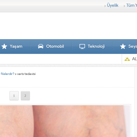
Üyelik
Tüm Y
Yaşam
Otomobil
Teknoloji
Sey
AL
 Nelerdir?
»
varis tedavisi
1
2