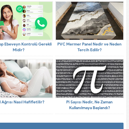
p Ebeveyn Kontrolü Gerekli
PVC Mermer Panel Nedir ve Neden
Midir?
Tercih Edilir?
 Ağrısı Nasıl Hafifletilir?
Pi Sayısı Nedir, Ne Zaman
Kullanılmaya Başlandı?