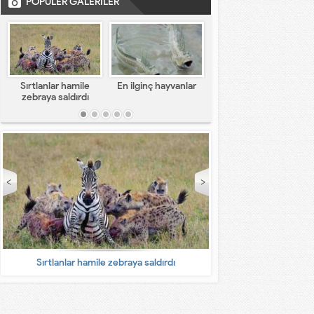
POPÜLER GALERİLER
Sırtlanlar hamile
En ilginç hayvanlar
En komik capsler
zebraya saldırdı
Sırtlanlar hamile zebraya saldırdı
En ilginç 