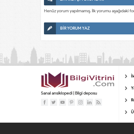
Henüz yorum yapılmamış. İlk yorumu aşağıdaki form a
BİR YORUM YAZ
İ
Y
Sanal ansiklopedi | Bilgi deposu
R
Ü