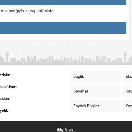
racılığıyla siz yapabilirsiniz.
letişim
Sağlık
Ek
asal Uyarı
Seyahat
Kad
eklam
Faydalı Bilgiler
Yem
yelik
Bilgi Vitrini