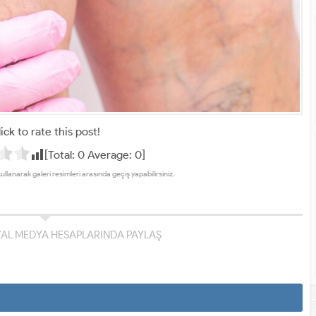
ick to rate this post!
[Total:
0
Average:
0
]
kullanarak galeri resimleri arasında geçiş yapabilirsiniz.
YAL MEDYA HESAPLARINDA PAYLAŞ