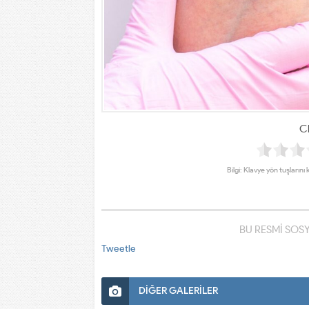
Cl
Bilgi: Klavye yön tuşlarını 
BU RESMİ SOS
Tweetle
DİĞER GALERİLER