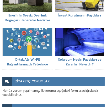
Enerjinin Sessiz Devrimi:
İnşaat Kurutmanın Faydaları
Doğalgazlı Jeneratör Nedir ve
Nasıl Çalışır?
Ortak Ağ (Wi-Fi)
Solaryum Nedir, Faydaları ve
Bağlantılarınızda Yeterince
Zararları Nelerdir?
Güvende Misiniz?
ZİYARETÇİ YORUMLARI
Henüz yorum yapılmamış. İlk yorumu aşağıdaki form aracılığıyla siz
yapabilirsiniz.