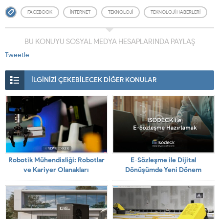
FACEBOOK
INTERNET
TEKNOLOJI
TEKNOLOJI HABERLERI
BU KONUYU SOSYAL MEDYA HESAPLARINDA PAYLAŞ
Tweetle
İLGİNİZİ ÇEKEBİLECEK DİĞER KONULAR
Robotik Mühendisliği: Robotlar
E-Sözleşme ile Dijital
ve Kariyer Olanakları
Dönüşümde Yeni Dönem