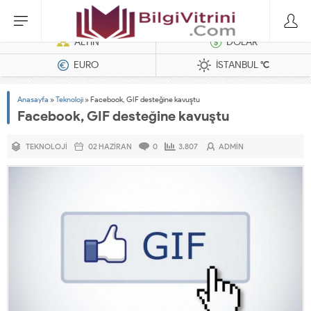
Hatasız Operasyonlar İçin Barkod Yazıcı ve Otomasyon Sistemleri
ALTIN
DOLAR
EURO
İSTANBUL
°C
Anasayfa
»
Teknoloji
»
Facebook, GIF desteğine kavuştu
Facebook, GIF desteğine kavuştu
TEKNOLOJI
02 HAZIRAN
0
3.807
ADMIN