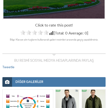
Click to rate this post!
[Total:
0
Average:
0
]
Bilgi: Klavye yön tuşlarını kullanarak galeri resimleri arasında geçiş yapabilirsiniz.
BU RESMİ SOSYAL MEDYA HESAPLARINDA PAYLAŞ
Tweetle
DİĞER GALERİLER