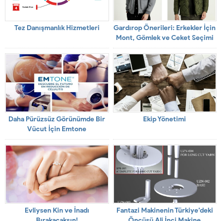
Tez Danışmanlık Hizmetleri
Gardırop Önerileri: Erkekler İçin
Mont, Gömlek ve Ceket Seçimi
Daha Pürüzsüz Görünümde Bir
Ekip Yönetimi
Vücut İçin Emtone
Evliysen Kin ve İnadı
Fantazi Makinenin Türkiye’deki
Bırakacaksın!
Öncüsü Ali İnci Makine