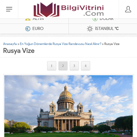
Dizel Jeneratörler
ALTIN
DOLAR
EURO
İSTANBUL
°C
Anasayfa
»
En Yoğun Dönemlerde Rusya Vize Randevusu Nasıl Alınır?
»
Rusya Vize
Rusya Vize
1
2
3
4