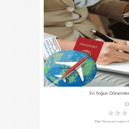
En Yoğun Dönemlerd
Cl
Bilgi: Klavye yön tuşlarını 