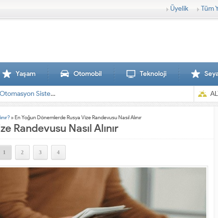
Üyelik
Tüm Y
Yaşam
Otomobil
Teknoloji
Sey
AL
ınır?
»
En Yoğun Dönemlerde Rusya Vize Randevusu Nasıl Alınır
e Randevusu Nasıl Alınır
1
2
3
4