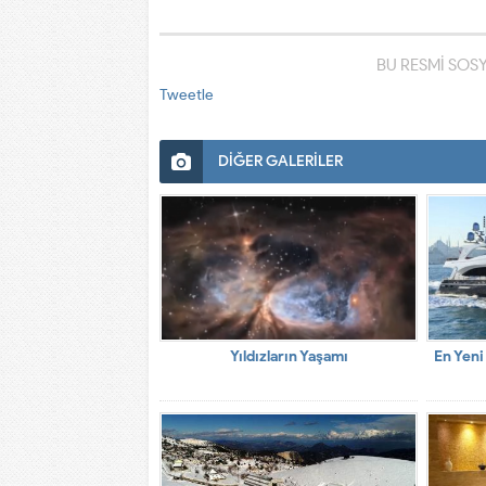
BU RESMİ SOS
Tweetle
DİĞER GALERİLER
Yıldızların Yaşamı
En Yeni 