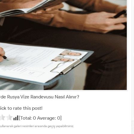
e Rusya Vize Randevusu Nasıl Alınır?
ick to rate this post!
[Total:
0
Average:
0
]
kullanarak galeri resimleri arasında geçiş yapabilirsiniz.