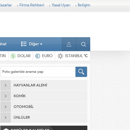
azarlar
Firma Rehberi
Yasal Uyarı
İletişim
ahat
Diğer
TIN
DOLAR
EURO
İSTANBUL
°C
HAYVANLAR ALEMI
KOMIK
OTOMOBIL
ÜNLÜLER