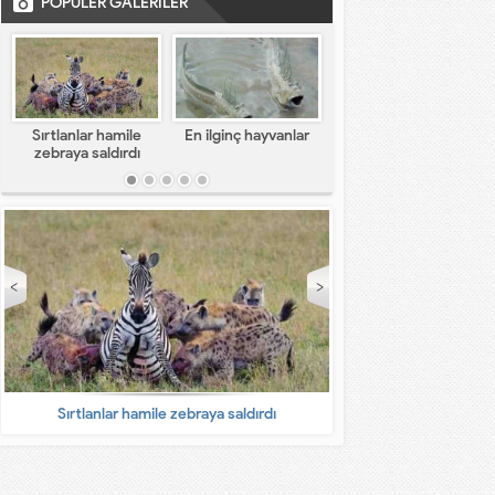
POPÜLER GALERİLER
Sırtlanlar hamile
En ilginç hayvanlar
En komik capsler
zebraya saldırdı
Sırtlanlar hamile zebraya saldırdı
En ilginç 