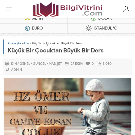
Dizel Jeneratörler
ALTIN
DOLAR
EURO
İSTANBUL
°C
Anasayfa
»
Din
»
Küçük Bir Çocuktan Büyük Bir Ders
Küçük Bir Çocuktan Büyük Bir Ders
DIN
/
GENEL
/
GÜNCEL
/
MANŞET
27 EKIM
0
3.080
ADMIN