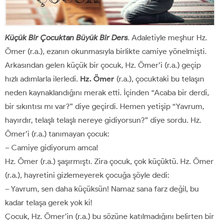
Küçük Bir Çocuktan Büyük Bir Ders
. Adaletiyle meşhur Hz.
Ömer (r.a.), ezanın okunmasıyla birlikte camiye yönelmişti.
Arkasından gelen küçük bir çocuk, Hz. Ömer’i (r.a.) geçip
hızlı adımlarla ilerledi.
Hz. Ömer
(r.a.), çocuktaki bu telaşın
neden kaynaklandığını merak etti. İçinden “Acaba bir derdi,
bir sıkıntısı mı var?” diye geçirdi. Hemen yetişip “Yavrum,
hayırdır, telaşlı telaşlı nereye gidiyorsun?” diye sordu. Hz.
Ömer’i (r.a.) tanımayan çocuk:
– Camiye gidiyorum amca!
Hz. Ömer (r.a.) şaşırmıştı. Zira çocuk, çok küçüktü. Hz. Ömer
(r.a.), hayretini gizlemeyerek çocuğa şöyle dedi:
– Yavrum, sen daha küçüksün! Namaz sana farz değil, bu
kadar telaşa gerek yok ki!
Çocuk, Hz. Ömer’in (r.a.) bu sözüne katılmadığını belirten bir