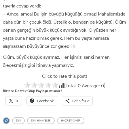
tavırla cevap verdi:
– Amca, amca! Bu işin büyüğü küçüüğü olmaz! Mahallemizde
daha dün bir çocuk öldü. Üstelik o, benden de küçüktü. Ölüm
denen gerçeğin büyük küçük ayırdığı yok! O yüzden her
yaşta buna hazır olmak gerek. Hem bu yaşta namaza
alışmazsam büyüyünce zor gelebilir!
Ölüm, büyük küçük ayırmaz. Her işimizi sanki hemen
ölecekmişiz gibi itinayla yapmalıyız.
Click to rate this post!
[Total:
0
Average:
0
]
Bizlere Destek Olup Paylaşır mısınız?
X
Facebook
Daha fazla
DIN
DINI HIKAYELER
HAZRETI ÖMER