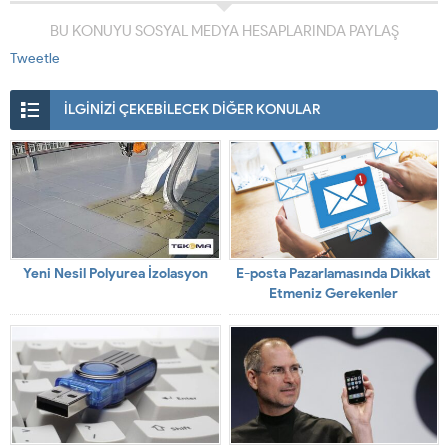
BU KONUYU SOSYAL MEDYA HESAPLARINDA PAYLAŞ
Tweetle
İLGİNİZİ ÇEKEBİLECEK DİĞER KONULAR
Yeni Nesil Polyurea İzolasyon
E-posta Pazarlamasında Dikkat
Etmeniz Gerekenler