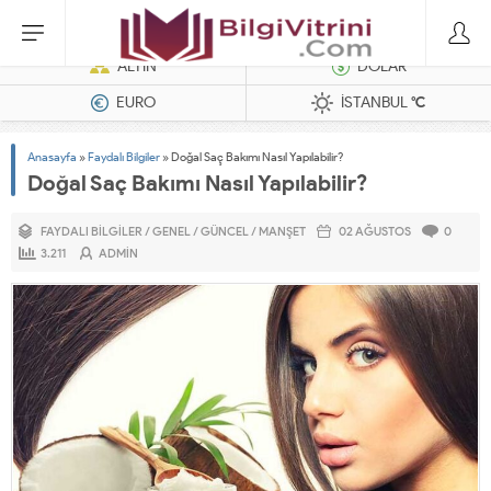
Dizel Jeneratörler
ALTIN
DOLAR
EURO
İSTANBUL
°C
Anasayfa
»
Faydalı Bilgiler
»
Doğal Saç Bakımı Nasıl Yapılabilir?
Doğal Saç Bakımı Nasıl Yapılabilir?
FAYDALI BILGILER
/
GENEL
/
GÜNCEL
/
MANŞET
02 AĞUSTOS
0
3.211
ADMIN