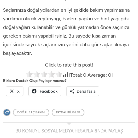
Saçlarınıza doğal yollardan en iyi şekilde bakım yapılmasına
yardımcı olacak zeytinyağı, badem yağları ve hint yağı gibi
doğal yağları kullanabilir ve günlük yatmadan önce saçınıza
gereken bakımı yapabilirsiniz. Bu sayede kısa zaman
içerisinde seyrek saçlarınızın yerini daha gür saçlar almaya
başlayacaktır.
Click to rate this post!
[Total:
0
Average:
0
]
Bizlere Destek Olup Paylaşır mısınız?
X
Facebook
Daha fazla
DOĞAL SAÇ BAKIMI
FAYDALI BILGILER
BU KONUYU SOSYAL MEDYA HESAPLARINDA PAYLAŞ