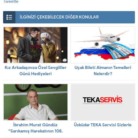
Tweetle
İLGİNİZİ ÇEKEBİLECEK DİĞER KONULAR
Kız Arkadaşınıza Özel Sevgililer
Uçak Bileti Almanın Temelleri
Günü Hediyeleri
Nelerdir?
İbrahim Murat Gündüz
Üsküdar TEKA Servisi Sizlerle
“Sarıkamış Harekatının 108.
Yılında Şehitlerimizi Dua ve