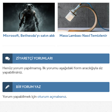
Saygı İle Anıyoruz. Ruhları Şad
Olsun”
Microsoft, Bethesda’yı satın aldı
Masa Lambası Nasıl Temizlenir
ZİYARETÇİ YORUMLARI
Henüz yorum yapılmamış. İlk yorumu aşağıdaki form aracılığıyla siz
yapabilirsiniz.
BİR YORUM YAZ
Yorum yapabilmek için
oturum açmalısınız
.