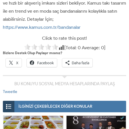
ve hızlı bir alışveriş imkanı sizleri bekliyor. Kamus takı tasarım
ile en trend ve en moda saç bandanalarını kolaylıkla satın
alabilirsiniz. Detaylar İçin;
https://www.kamus.com.tr/bandanalar
Click to rate this post!
[Total:
0
Average:
0
]
Bizlere Destek Olup Paylaşır mısınız?
X
Facebook
Daha fazla
BU KONUYU SOSYAL MEDYA HESAPLARINDA PAYLAŞ
Tweetle
İLGİNİZİ ÇEKEBİLECEK DİĞER KONULAR