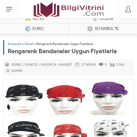
Dizel Jeneratörler
ALTIN
DOLAR
EURO
İSTANBUL
°C
Anasayfa
»
Genel
»
Rengarenk Bandanalar Uygun Fiyatlarla
Rengarenk Bandanalar Uygun Fiyatlarla
GENEL
/
GÜNCEL
/
KADINCA
/
MANŞET
27 NISAN
0
2.965
ADMIN