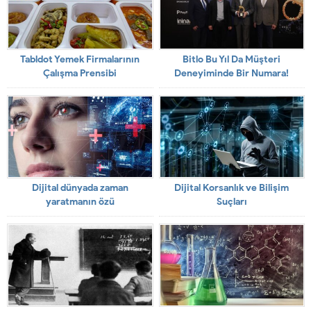
Tabldot Yemek Firmalarının
Bitlo Bu Yıl Da Müşteri
Çalışma Prensibi
Deneyiminde Bir Numara!
Dijital dünyada zaman
Dijital Korsanlık ve Bilişim
yaratmanın özü
Suçları