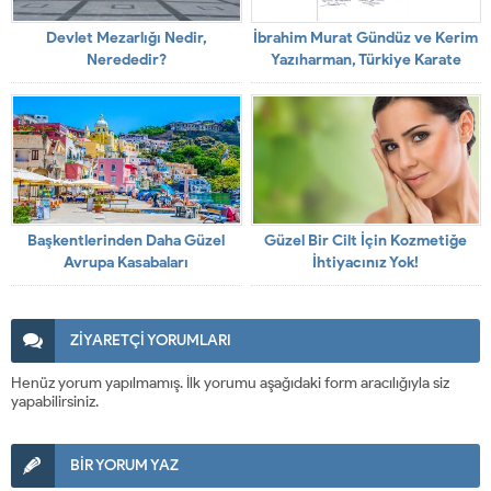
Devlet Mezarlığı Nedir,
İbrahim Murat Gündüz ve Kerim
Nerededir?
Yazıharman, Türkiye Karate
Federasyonu Başkanlık
Seçimlerinde Ercüment
Taşdemir’i Destekliyor
Başkentlerinden Daha Güzel
Güzel Bir Cilt İçin Kozmetiğe
Avrupa Kasabaları
İhtiyacınız Yok!
ZİYARETÇİ YORUMLARI
Henüz yorum yapılmamış. İlk yorumu aşağıdaki form aracılığıyla siz
yapabilirsiniz.
BİR YORUM YAZ