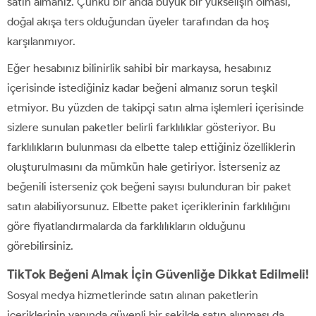
satın almanız. Çünkü bir anda büyük bir yükselişin olması,
doğal akışa ters olduğundan üyeler tarafından da hoş
karşılanmıyor.
Eğer hesabınız bilinirlik sahibi bir markaysa, hesabınız
içerisinde istediğiniz kadar beğeni almanız sorun teşkil
etmiyor. Bu yüzden de takipçi satın alma işlemleri içerisinde
sizlere sunulan paketler belirli farklılıklar gösteriyor. Bu
farklılıkların bulunması da elbette talep ettiğiniz özelliklerin
oluşturulmasını da mümkün hale getiriyor. İsterseniz az
beğenili isterseniz çok beğeni sayısı bulunduran bir paket
satın alabiliyorsunuz. Elbette paket içeriklerinin farklılığını
göre fiyatlandırmalarda da farklılıkların olduğunu
görebilirsiniz.
TikTok Beğeni Almak İçin Güvenliğe Dikkat Edilmeli!
Sosyal medya hizmetlerinde satın alınan paketlerin
içeriklerinin yanında güvenli bir şekilde satın alınması da