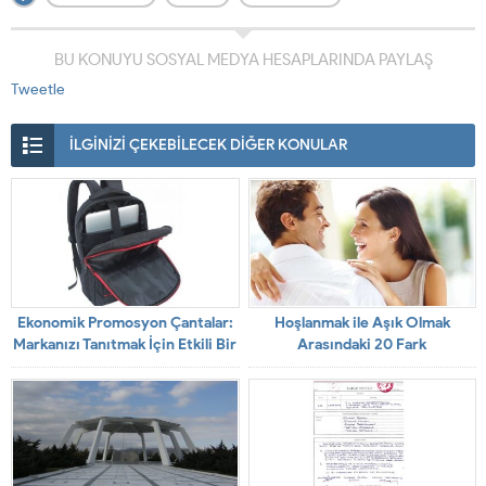
BU KONUYU SOSYAL MEDYA HESAPLARINDA PAYLAŞ
Tweetle
İLGİNİZİ ÇEKEBİLECEK DİĞER KONULAR
Ekonomik Promosyon Çantalar:
Hoşlanmak ile Aşık Olmak
Markanızı Tanıtmak İçin Etkili Bir
Arasındaki 20 Fark
Yol