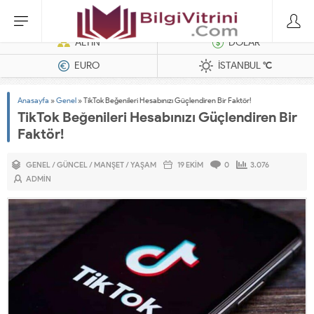
Dizel Jeneratörler
ALTIN
DOLAR
EURO
İSTANBUL
°C
Anasayfa
»
Genel
»
TikTok Beğenileri Hesabınızı Güçlendiren Bir Faktör!
TikTok Beğenileri Hesabınızı Güçlendiren Bir
Faktör!
GENEL
/
GÜNCEL
/
MANŞET
/
YAŞAM
19 EKIM
0
3.076
ADMIN