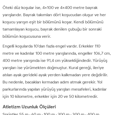
Öteki düz koşular ise, 4×100 ve 4×400 metre bayrak
yarışlarıdır. Bayrak takımları dört koşucudan oluşur ve her
koşucu yarışın eşit bir bölümünü koşar. Kendi bölümünü
tamamlayan koşucu, bayrak denilen çubuğu bir sonraki
bölümün koşucusuna verir.
Engelli koşularda 10’dan fazla engel vardır. Erkekler 110
metre ve kadınlar 100 metre yarışlarında, engeller 106,7 cm,
400 metre yarışında ise 91,4 cm yüksekliğindedir. Yürüyüş
yarışları ise yürümekten doğmuştur. Kural gereği, ileriye
atılan ayak gerideki ayak yerden kalkmadan yere değdirilir.
Bu nedenle, bacakları kırmadan adım atmak gerekir. Yol
parkurlarında yapılan yürüyüş yarışları mesafeleri, kadınlar
için 10 kilometre, erkekler için 20 ve 50 kilometredir.
Atletizm Uzunluk Ölçüleri
Sprintler 55 m · 60 m · 100 m · 200 m · 300 m · 400 m