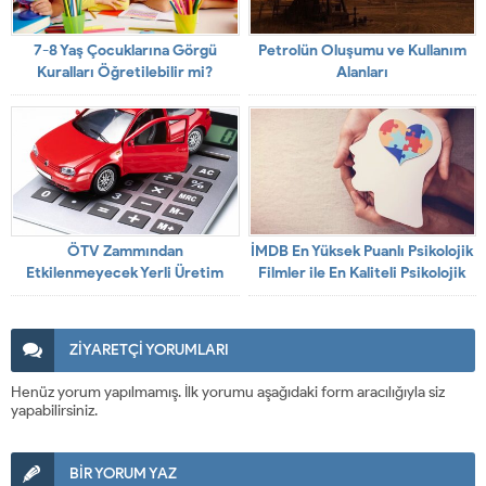
7-8 Yaş Çocuklarına Görgü
Petrolün Oluşumu ve Kullanım
Kuralları Öğretilebilir mi?
Alanları
ÖTV Zammından
İMDB En Yüksek Puanlı Psikolojik
Etkilenmeyecek Yerli Üretim
Filmler ile En Kaliteli Psikolojik
Otomobiller
Yapımlar
ZİYARETÇİ YORUMLARI
Henüz yorum yapılmamış. İlk yorumu aşağıdaki form aracılığıyla siz
yapabilirsiniz.
BİR YORUM YAZ