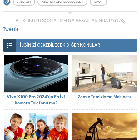
ATLETIZM
ATLETIZM UZUNLUK ÖLÇÜLERI
SPOR
BU KONUYU SOSYAL MEDYA HESAPLARINDA PAYLAŞ
Tweetle
İLGİNİZİ ÇEKEBİLECEK DİĞER KONULAR
Vivo X100 Pro 2024’ün En İyi
Zemin Temizleme Makinası
Kamera Telefonu mu?