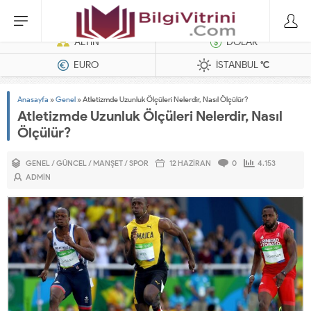
Dizel Jeneratörler
ALTIN
DOLAR
EURO
İSTANBUL
°C
Anasayfa
»
Genel
»
Atletizmde Uzunluk Ölçüleri Nelerdir, Nasıl Ölçülür?
Atletizmde Uzunluk Ölçüleri Nelerdir, Nasıl
Ölçülür?
GENEL
/
GÜNCEL
/
MANŞET
/
SPOR
12 HAZIRAN
0
4.153
ADMIN