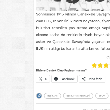
Sonrasında 1915 yılında Çanakkale Savaşı’y
olan BJK, renklerini kırmızı beyazdan, siya
bulutları temsilen yas tutma amaçlı yapıl
alınana kadar da renklerin siyah-beyaz ola
asker ve Çanakkale Savaşı’nda yaşanan eş
BJK
’nın aldığı bu karar taraftarları ve fut
Cl
Bizlere Destek Olup Paylaşır mısınız?
X
Facebook
Daha fazla
BEŞIKTAŞ
BEŞIKTAŞIN RENKLERI
SPOR