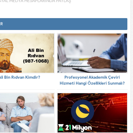
YAL MEDYA HESAPLARINDA PAYLAŞ
AR
Ali Bin Rıdvan Kimdir?
Profesyonel Akademik Çeviri
Hizmeti Hangi Özellikleri Sunmalı?