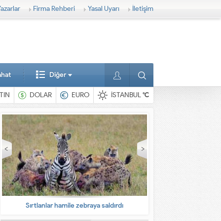
azarlar
Firma Rehberi
Yasal Uyarı
İletişim
ahat
Diğer
TIN
DOLAR
EURO
İSTANBUL
°C
En ilginç hayvanlar
Babalarına bı