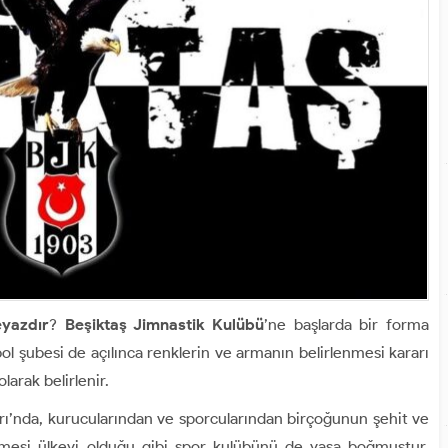
eyazdır
?
Beşiktaş Jimnastik Kulübü
’ne başlarda bir forma
ol şubesi de açılınca renklerin ve armanın belirlenmesi kararı
olarak belirlenir.
arı’nda, kurucularından ve sporcularından birçoğunun şehit ve
ilmesi ülkeyi olduğu gibi spor kulübünü de yasa boğmuştur.