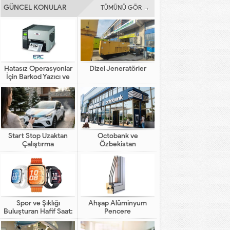
GÜNCEL KONULAR
TÜMÜNÜ GÖR →
Hatasız Operasyonlar
Dizel Jeneratörler
İçin Barkod Yazıcı ve
Otomasyon Sistemleri
Start Stop Uzaktan
Octobank ve
Çalıştırma
Özbekistan
Bankalarının Dijital
Finansal Altyapının
Gelişimindeki Yeni Rolü
Spor ve Şıklığı
Ahşap Alüminyum
Buluşturan Hafif Saat:
Pencere
HUAWEI WATCH FIT 5
Pro