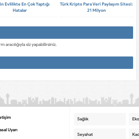
in Evlilikte En Çok Yaptığı
Türk Kripto Para Veri Paylaşım Sitesi:
Hatalar
21 Milyon
racılığıyla siz yapabilirsiniz.
letişim
Sağlık
Ek
asal Uyarı
Seyahat
Kad