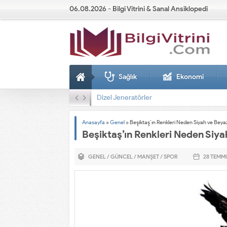
06.08.2026 - Bilgi Vitrini & Sanal Ansiklopedi
Sağlık
Ekonomi
Dizel Jeneratörler
Anasayfa
»
Genel
»
Beşiktaş’ın Renkleri Neden Siyah ve Beya
Beşiktaş’ın Renkleri Neden Siya
GENEL
/
GÜNCEL
/
MANŞET
/
SPOR
28 TEMM