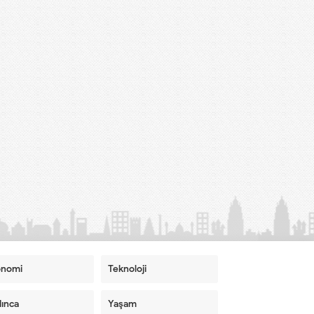
onomi
Teknoloji
ınca
Yaşam