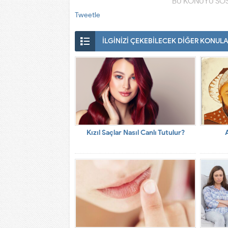
BU KONUYU SOS
Tweetle
İLGİNİZİ ÇEKEBİLECEK DİĞER KONUL
Kızıl Saçlar Nasıl Canlı Tutulur?