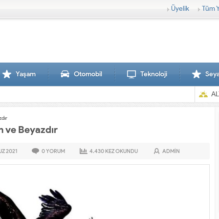
Üyelik
Tüm Y
Yaşam
Otomobil
Teknoloji
Sey
AL
zdır
h ve Beyazdır
UZ
2021
0
YORUM
4.430
KEZ OKUNDU
ADMIN
Sırtlanlar hamile zebraya saldırdı