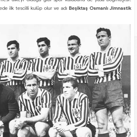
de ilk tescilli kulüp olur ve adı
Beşiktaş Osmanlı Jimnastik