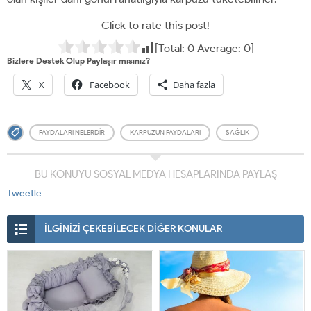
Click to rate this post!
[Total:
0
Average:
0
]
Bizlere Destek Olup Paylaşır mısınız?
X
Facebook
Daha fazla
FAYDALARI NELERDIR
KARPUZUN FAYDALARI
SAĞLIK
BU KONUYU SOSYAL MEDYA HESAPLARINDA PAYLAŞ
Tweetle
İLGİNİZİ ÇEKEBİLECEK DİĞER KONULAR