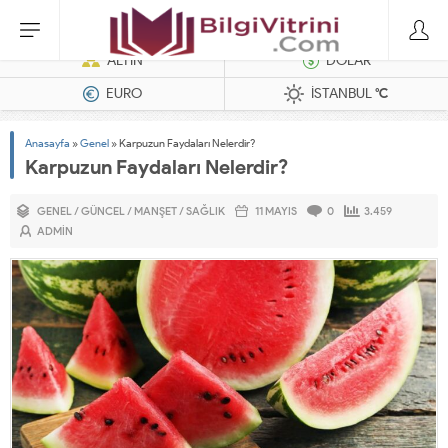
Dizel Jeneratörler
ALTIN
DOLAR
EURO
İSTANBUL
°C
Anasayfa
»
Genel
»
Karpuzun Faydaları Nelerdir?
Karpuzun Faydaları Nelerdir?
GENEL
/
GÜNCEL
/
MANŞET
/
SAĞLIK
11 MAYIS
0
3.459
ADMIN