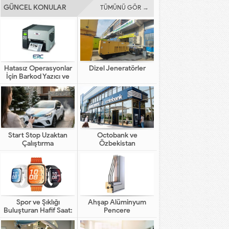
GÜNCEL KONULAR
TÜMÜNÜ GÖR →
Hatasız Operasyonlar
Dizel Jeneratörler
İçin Barkod Yazıcı ve
Otomasyon Sistemleri
Start Stop Uzaktan
Octobank ve
Çalıştırma
Özbekistan
Bankalarının Dijital
Finansal Altyapının
Gelişimindeki Yeni Rolü
Spor ve Şıklığı
Ahşap Alüminyum
Buluşturan Hafif Saat:
Pencere
HUAWEI WATCH FIT 5
Pro