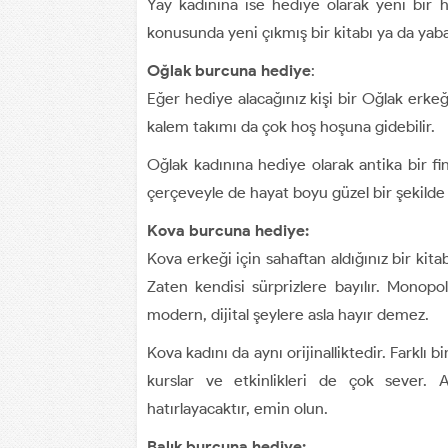
Yay kadınına ise hediye olarak yeni bir h
konusunda yeni çıkmış bir kitabı ya da yabanc
Oğlak burcuna hediye
:
Eğer hediye alacağınız kişi bir Oğlak erkeği
kalem takımı da çok hoş hoşuna gidebilir.
Oğlak kadınına hediye olarak antika bir fin
çerçeveyle de hayat boyu güzel bir şekild
Kova burcuna hediye:
Kova erkeği için sahaftan aldığınız bir kitab
Zaten kendisi sürprizlere bayılır. Monopol
modern, dijital şeylere asla hayır demez.
Kova kadını da aynı orijinalliktedir. Farklı
kurslar ve etkinlikleri de çok sever. A
hatırlayacaktır, emin olun.
Balık burcuna hediye: