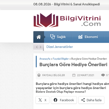
08.08.2026 - Bilgi Vitrini & Sanal Ansiklopedi
Sağlık
Ekonomi
Dizel Jeneratörler
Anasayfa
»
Faydalı Bilgiler
»
Burçlara Göre Hediye Önerileri
Burçlara Göre Hediye Önerileri
FAYDALI BILGILER
22 MART
2021
0
Burçlara göre hediye önerileri hangi hediye alı
yaşayanlar için burçlara göre hediye önerileri
Bizlere Destek Olup Paylaşır mısınız?
X
Facebook
Daha fazla