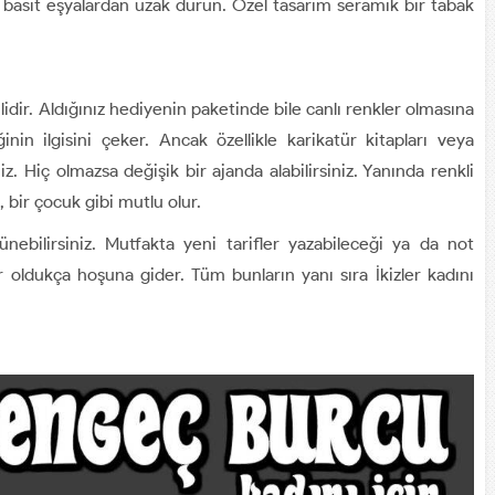
 basit eşyalardan uzak durun. Özel tasarım seramik bir tabak
lidir. Aldığınız hediyenin paketinde bile canlı renkler olmasına
inin ilgisini çeker. Ancak özellikle karikatür kitapları veya
z. Hiç olmazsa değişik bir ajanda alabilirsiniz. Yanında renkli
, bir çocuk gibi mutlu olur.
ünebilirsiniz. Mutfakta yeni tarifler yazabileceği ya da not
er oldukça hoşuna gider. Tüm bunların yanı sıra İkizler kadını