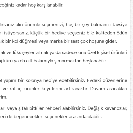
eğiniz kadar hoş karşılanabilir.
ırsanız alın önemle seçmenizi, hoş bir şey bulmanızı tavsiye
istiyorsanız, küçük bir hediye seçseniz bile kaliteden ödün
şık bir kol düğmesi veya marka bir saat çok hoşuna gider.
lı ve lüks şeyler almalı ya da sadece ona özel kişisel ürünleri
 kürü ya da cilt bakımıyla şımarmaktan hoşlanabilir.
l yapım bir kolonya hediye edebilirsiniz. Evdeki düzenlerine
ve raf içi ürünler keyiflerini artıracaktır. Duvara asacakları
rim.
rı veya şifalı bitkiler rehberi alabilirsiniz. Değişik kavanozlar,
leri de beğenecekleri seçenekler arasında olabilir.