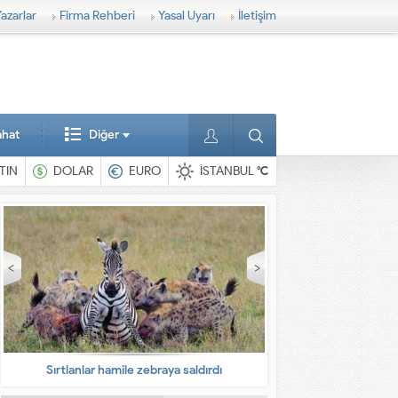
azarlar
Firma Rehberi
Yasal Uyarı
İletişim
ahat
Diğer
TIN
DOLAR
EURO
İSTANBUL
°C
En ilginç hayvanlar
Babalarına bıra