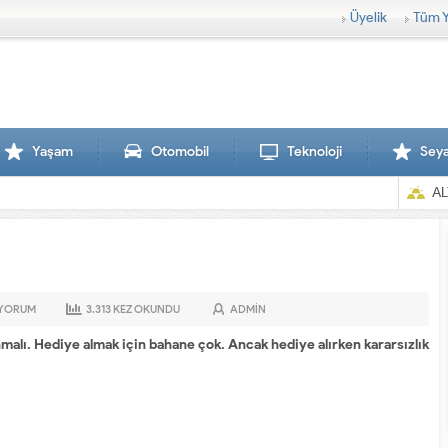
Üyelik
Tüm Y
Yaşam
Otomobil
Teknoloji
Sey
AL
YORUM
3.313
KEZ OKUNDU
ADMIN
nmalı. Hediye almak için bahane çok. Ancak hediye alırken kararsızlık
Sırtlanlar hamile zebraya saldırdı