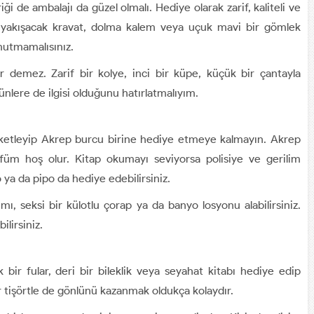
i de ambalajı da güzel olmalı. Hediye olarak zarif, kaliteli ve
ne yakışacak kravat, dolma kalem veya uçuk mavi bir gömlek
nutmamalısınız.
ır demez. Zarif bir kolye, inci bir küpe, küçük bir çantayla
ünlere de ilgisi olduğunu hatırlatmalıyım.
paketleyip Akrep burcu birine hediye etmeye kalmayın. Akrep
arfüm hoş olur. Kitap okumayı seviyorsa polisiye ve gerilim
o ya da pipo da hediye edebilirsiniz.
mı, seksi bir külotlu çorap ya da banyo losyonu alabilirsiniz.
ilirsiniz.
k bir fular, deri bir bileklik veya seyahat kitabı hediye edip
r tişörtle de gönlünü kazanmak oldukça kolaydır.