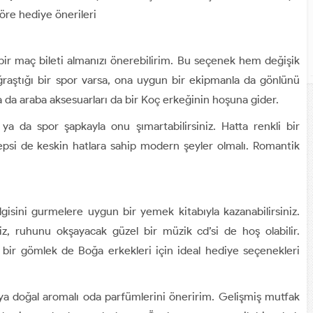
göre hediye önerileri
bir maç bileti almanızı önerebilirim. Bu seçenek hem değişik
raştığı bir spor varsa, ona uygun bir ekipmanla da gönlünü
a da araba aksesuarları da bir Koç erkeğinin hoşuna gider.
ya da spor şapkayla onu şımartabilirsiniz. Hatta renkli bir
epsi de keskin hatlara sahip modern şeyler olmalı. Romantik
isini gurmelere uygun bir yemek kitabıyla kazanabilirsiniz.
iz, ruhunu okşayacak güzel bir müzik cd’si de hoş olabilir.
 bir gömlek de Boğa erkekleri için ideal hediye seçenekleri
ya doğal aromalı oda parfümlerini öneririm. Gelişmiş mutfak