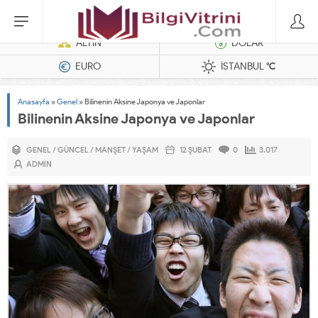
Dizel Jeneratörler
ALTIN
DOLAR
EURO
İSTANBUL
°C
Anasayfa
»
Genel
»
Bilinenin Aksine Japonya ve Japonlar
Bilinenin Aksine Japonya ve Japonlar
GENEL
/
GÜNCEL
/
MANŞET
/
YAŞAM
12 ŞUBAT
0
3.017
ADMIN