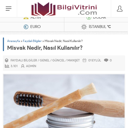
Dizel Jeneratörler
ALTIN
DOLAR
EURO
İSTANBUL
°C
Anasayfa
»
Faydalı Bilgiler
»
Misvak Nedir, Nasıl Kullanılır?
Misvak Nedir, Nasıl Kullanılır?
FAYDALI BILGILER
/
GENEL
/
GÜNCEL
/
MANŞET
01 EYLÜL
0
3.101
ADMIN