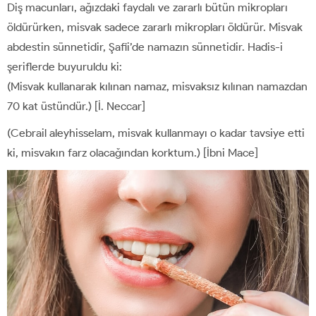
Diş macunları, ağızdaki faydalı ve zararlı bütün mikropları
öldürürken, misvak sadece zararlı mikropları öldürür. Misvak
abdestin sünnetidir, Şafii’de namazın sünnetidir. Hadis-i
şeriflerde buyuruldu ki:
(Misvak kullanarak kılınan namaz, misvaksız kılınan namazdan
70 kat üstündür.) [İ. Neccar]
(Cebrail aleyhisselam, misvak kullanmayı o kadar tavsiye etti
ki, misvakın farz olacağından korktum.) [İbni Mace]