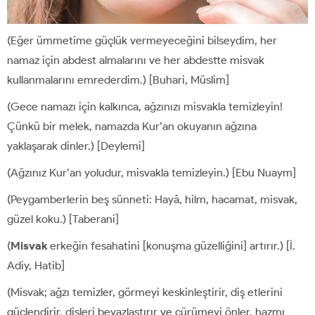
(Eğer ümmetime güçlük vermeyeceğini bilseydim, her
namaz için abdest almalarını ve her abdestte misvak
kullanmalarını emrederdim.) [Buhari, Müslim]
(Gece namazı için kalkınca, ağzınızı misvakla temizleyin!
Çünkü bir melek, namazda Kur’an okuyanın ağzına
yaklaşarak dinler.) [Deylemi]
(Ağzınız Kur’an yoludur, misvakla temizleyin.) [Ebu Nuaym]
(Peygamberlerin beş sünneti: Hayâ, hilm, hacamat, misvak,
güzel koku.) [Taberani]
(
Misvak
erkeğin fesahatini [konuşma güzelliğini] artırır.) [İ.
Adiy, Hatib]
(Misvak; ağzı temizler, görmeyi keskinleştirir, diş etlerini
güçlendirir, dişleri beyazlaştırır ve çürümeyi önler, hazmı