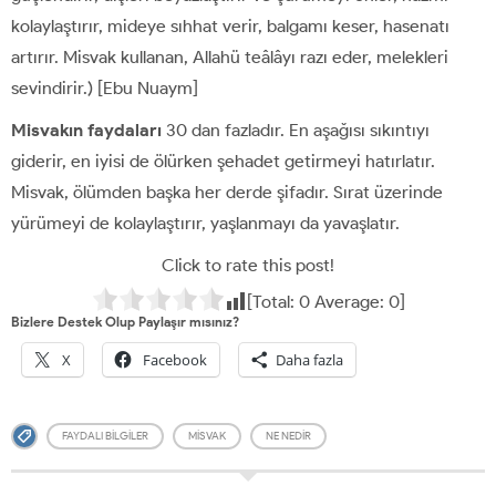
kolaylaştırır, mideye sıhhat verir, balgamı keser, hasenatı
artırır. Misvak kullanan, Allahü teâlâyı razı eder, melekleri
sevindirir.) [Ebu Nuaym]
Misvakın faydaları
30 dan fazladır. En aşağısı sıkıntıyı
giderir, en iyisi de ölürken şehadet getirmeyi hatırlatır.
Misvak, ölümden başka her derde şifadır. Sırat üzerinde
yürümeyi de kolaylaştırır, yaşlanmayı da yavaşlatır.
Click to rate this post!
[Total:
0
Average:
0
]
Bizlere Destek Olup Paylaşır mısınız?
X
Facebook
Daha fazla
FAYDALI BILGILER
MISVAK
NE NEDIR