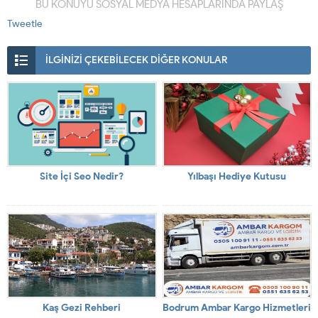
BU KONUYU SOSYAL MEDYA HESAPLARINDA PAYLAŞ
Tweetle
İLGİNİZİ ÇEKEBİLECEK DİĞER KONULAR
Site İçi Seo Nedir?
Yılbaşı Hediye Kutusu
Kaş Gezi Rehberi
Bodrum Ambar Kargo Hizmetleri