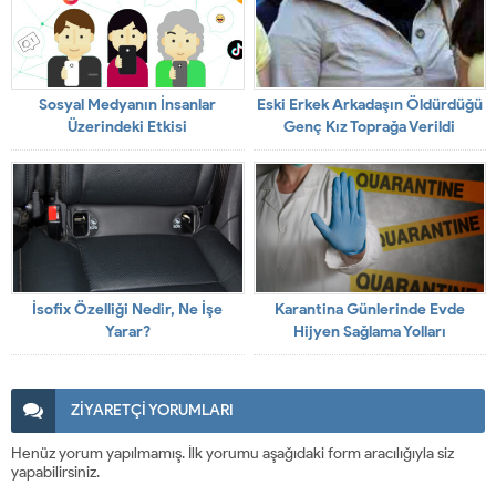
Sosyal Medyanın İnsanlar
Eski Erkek Arkadaşın Öldürdüğü
Üzerindeki Etkisi
Genç Kız Toprağa Verildi
İsofix Özelliği Nedir, Ne İşe
Karantina Günlerinde Evde
Yarar?
Hijyen Sağlama Yolları
ZİYARETÇİ YORUMLARI
Henüz yorum yapılmamış. İlk yorumu aşağıdaki form aracılığıyla siz
yapabilirsiniz.