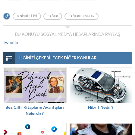
BESIN KIRLILIĞI
SAĞLIK
SAĞLIKLI BESINLER
BU KONUYU SOSYAL MEDYA HESAPLARINDA PAYLAŞ
Tweetle
İLGİNİZİ ÇEKEBİLECEK DİĞER KONULAR
Bez Ciltli Kitapların Avantajları
Hibrit Nedir?
Nelerdir?