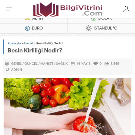
Dizel Jeneratörler
ALTIN
DOLAR
EURO
İSTANBUL
°C
Anasayfa
»
Genel
»
Besin Kirliliği Nedir?
Besin Kirliliği Nedir?
GENEL
/
GÜNCEL
/
MANŞET
/
SAĞLIK
14 MAYIS
0
3.545
ADMIN