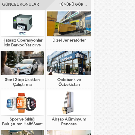
GÜNCEL KONULAR
TÜMÜNÜ GÖR →
Hatasız Operasyonlar
Dizel Jeneratörler
İçin Barkod Yazıcı ve
Otomasyon Sistemleri
Start Stop Uzaktan
Octobank ve
Çalıştırma
Özbekistan
Bankalarının Dijital
Finansal Altyapının
Gelişimindeki Yeni Rolü
Spor ve Şıklığı
Ahşap Alüminyum
Buluşturan Hafif Saat:
Pencere
HUAWEI WATCH FIT 5
Pro