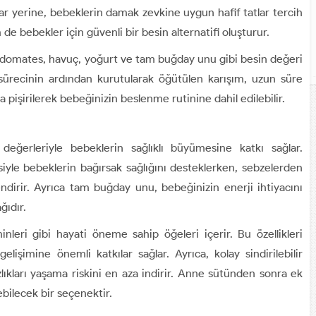
ar yerine, bebeklerin damak zevkine uygun hafif tatlar tercih
 de bebekler için güvenli bir besin alternatifi oluşturur.
 domates, havuç, yoğurt ve tam buğday unu gibi besin değeri
sürecinin ardından kurutularak öğütülen karışım, uzun süre
 pişirilerek bebeğinizin beslenme rutinine dahil edilebilir.
değerleriyle bebeklerin sağlıklı büyümesine katkı sağlar.
siyle bebeklerin bağırsak sağlığını desteklerken, sebzelerden
endirir. Ayrıca tam buğday unu, bebeğinizin enerji ihtiyacını
ğıdır.
leri gibi hayati öneme sahip öğeleri içerir. Bu özellikleri
elişimine önemli katkılar sağlar. Ayrıca, kolay sindirilebilir
ıkları yaşama riskini en aza indirir. Anne sütünden sonra ek
bilecek bir seçenektir.