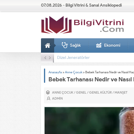
07.08.2026 - Bilgi Vitrini & Sanal Ansiklopedi
Sağlık
Ekonomi
Dizel Jeneratörler
Anasayfa
»
Anne Çocuk
»
Bebek Tarhanası Nedir ve Nasıl Haz
Bebek Tarhanası Nedir ve Nasıl 
ANNE ÇOCUK
/
GENEL
/
GENEL KÜLTÜR
/
MANŞET
ADMIN