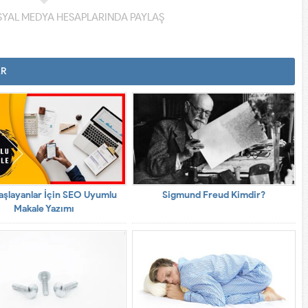
YAL MEDYA HESAPLARINDA PAYLAŞ
AR
aşlayanlar İçin SEO Uyumlu
Sigmund Freud Kimdir?
Makale Yazımı