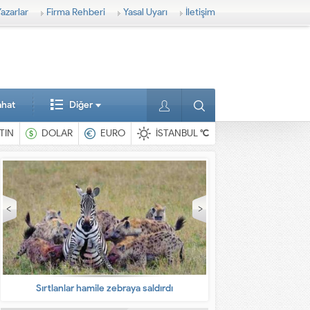
azarlar
Firma Rehberi
Yasal Uyarı
İletişim
ahat
Diğer
TIN
DOLAR
EURO
İSTANBUL
°C
En ilginç hayvanlar
Babalarına bıra