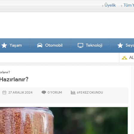
Üyelik
Tüm Y
Yaşam
Otomobil
Teknoloji
Sey
AL
ırlanır?
Hazırlanır?
27 ARALIK
2024
0
YORUM
693
KEZ OKUNDU
Sırtlanlar hamile zebraya saldırdı