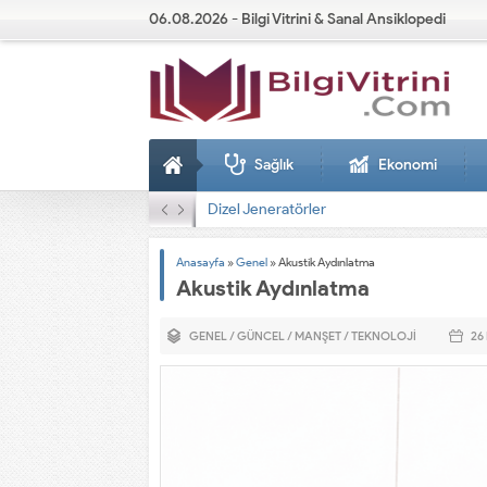
06.08.2026 - Bilgi Vitrini & Sanal Ansiklopedi
Sağlık
Ekonomi
Dizel Jeneratörler
Anasayfa
»
Genel
»
Akustik Aydınlatma
Akustik Aydınlatma
GENEL
/
GÜNCEL
/
MANŞET
/
TEKNOLOJI
26