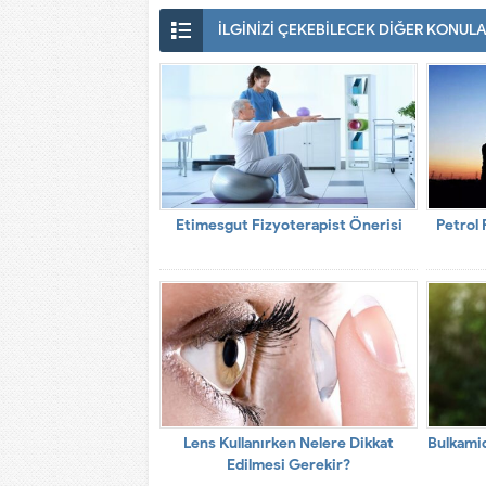
İLGİNİZİ ÇEKEBİLECEK DİĞER KONUL
Etimesgut Fizyoterapist Önerisi
Petrol 
Lens Kullanırken Nelere Dikkat
Bulkamid
Edilmesi Gerekir?