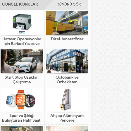
GÜNCEL KONULAR
TÜMÜNÜ GÖR →
Hatasız Operasyonlar
Dizel Jeneratörler
İçin Barkod Yazıcı ve
Otomasyon Sistemleri
Start Stop Uzaktan
Octobank ve
Çalıştırma
Özbekistan
Bankalarının Dijital
Finansal Altyapının
Gelişimindeki Yeni Rolü
Spor ve Şıklığı
Ahşap Alüminyum
Buluşturan Hafif Saat:
Pencere
HUAWEI WATCH FIT 5
Pro