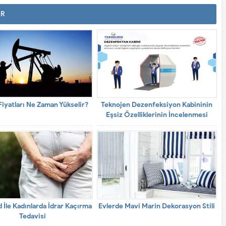
AR
Fiyatları Ne Zaman Yükselir?
Teknojen Dezenfeksiyon Kabininin
Eşsiz Özelliklerinin İncelenmesi
 İle Kadınlarda İdrar Kaçırma
Evlerde Mavi Marin Dekorasyon Stili
Tedavisi