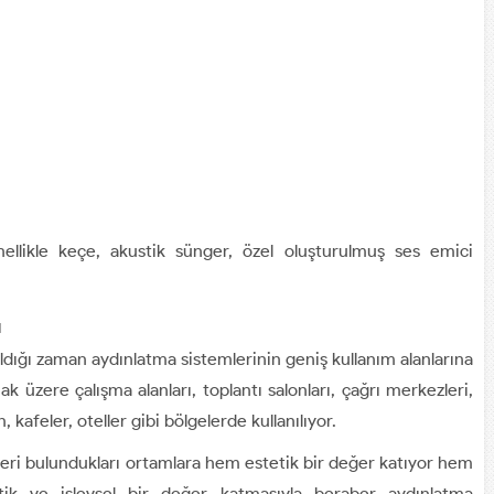
enellikle keçe, akustik sünger, özel oluşturulmuş ses emici
ı
ldığı zaman aydınlatma sistemlerinin geniş kullanım alanlarına
k üzere çalışma alanları, toplantı salonları, çağrı merkezleri,
n, kafeler, oteller gibi bölgelerde kullanılıyor.
leri bulundukları ortamlara hem estetik bir değer katıyor hem
tik ve işlevsel bir değer katmasıyla beraber aydınlatma