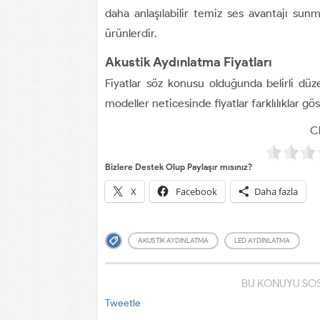
daha anlaşılabilir temiz ses avantajı sunm
ürünlerdir.
Akustik Aydınlatma Fiyatları
Fiyatlar söz konusu olduğunda belirli düze
modeller neticesinde fiyatlar farklılıklar gö
Cl
Bizlere Destek Olup Paylaşır mısınız?
X
Facebook
Daha fazla
AKUSTIK AYDINLATMA
LED AYDINLATMA
BU KONUYU SOS
Tweetle