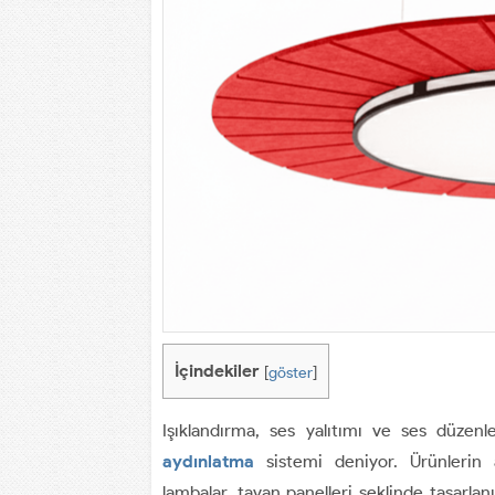
İçindekiler
[
göster
]
Işıklandırma, ses yalıtımı ve ses düzen
aydınlatma
sistemi deniyor. Ürünlerin ak
lambalar, tavan panelleri şeklinde tasarlan