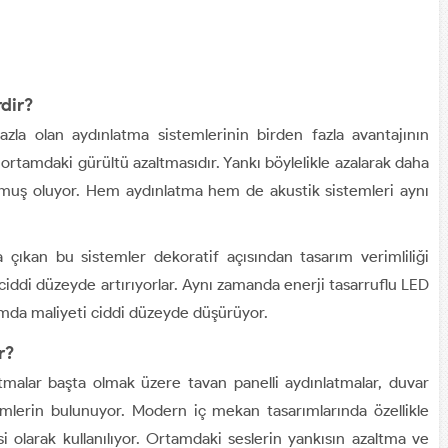
dir?
zla olan aydınlatma sistemlerinin birden fazla avantajının
ortamdaki gürültü azaltmasıdır. Yankı böylelikle azalarak daha
muş oluyor. Hem aydınlatma hem de akustik sistemleri aynı
 çıkan bu sistemler dekoratif açısından tasarım verimliliği
 ciddi düzeyde artırıyorlar. Aynı zamanda enerji tasarruflu LED
urumda maliyeti ciddi düzeyde düşürüyor.
r?
atmalar başta olmak üzere tavan panelli aydınlatmalar, duvar
temlerin bulunuyor. Modern iç mekan tasarımlarında özellikle
olarak kullanılıyor. Ortamdaki seslerin yankısın azaltma ve