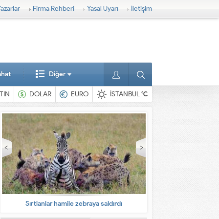
azarlar
Firma Rehberi
Yasal Uyarı
İletişim
ahat
Diğer
TIN
DOLAR
EURO
İSTANBUL
°C
En ilginç hayvanlar
Babalarına bıra