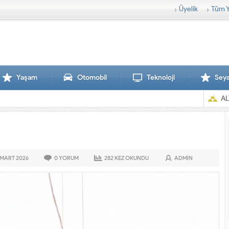
Üyelik
Tüm Y
Yaşam
Otomobil
Teknoloji
Sey
AL
 MART
2026
0
YORUM
282
KEZ OKUNDU
ADMIN
Sırtlanlar hamile zebraya saldırdı