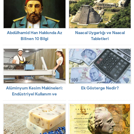
Abdülhamid Han Hakkında Az
Naacal Uygarlığı ve Naacal
Bilinen 10 Bilgi
Tabletleri
Alüminyum Kesim Makineleri:
Ek Gösterge Nedir?
Endüstriyel Kullanım ve
Özellikleri