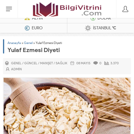
Dizel Jeneratörler
ALTIN
DOLAR
EURO
İSTANBUL
°C
Anasayfa
»
Genel
»
Yulaf Ezmesi Diyeti
Yulaf Ezmesi Diyeti
GENEL
/
GÜNCEL
/
MANŞET
/
SAĞLIK
08 MAYIS
0
3.370
ADMIN