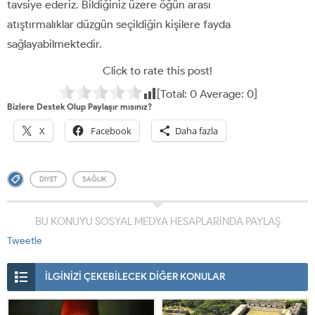
tavsiye ederiz. Bildiğiniz üzere öğün arası
atıştırmalıklar düzgün seçildiğin kişilere fayda
sağlayabilmektedir.
Click to rate this post!
[Total:
0
Average:
0
]
Bizlere Destek Olup Paylaşır mısınız?
X
Facebook
Daha fazla
DIYET
SAĞLIK
BU KONUYU SOSYAL MEDYA HESAPLARINDA PAYLAŞ
Tweetle
İLGİNİZİ ÇEKEBİLECEK DİĞER KONULAR