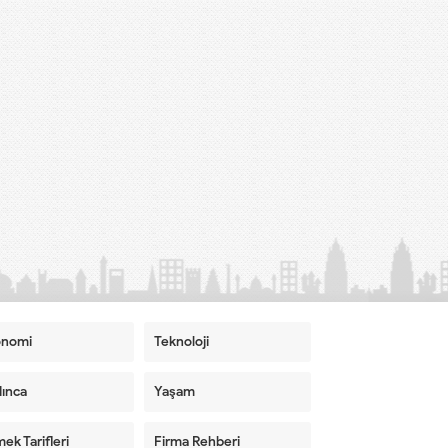
onomi
Teknoloji
ınca
Yaşam
ek Tarifleri
Firma Rehberi