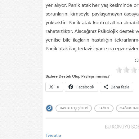
yer alıyor. Panik atak her yaş kesiminde ort
sorunlarını kimseyle paylaşamayan asosyal
yüksektir. Panik atak kontrol altına alınab
rahatsızlıktır. Alacağınız Psikolojik destek
yenilse bile ilaçların hastalığın tekrarlan
Panik atak ilaç tedavisi yanı sıra egzersizler
Cl
Bizlere Destek Olup Paylaşır mısınız?
X
Facebook
Daha fazla
HASTALIK ÇEŞITLERI
SAĞLIK
SAĞLIK HABE
BU KONUYU SOS
Tweetle