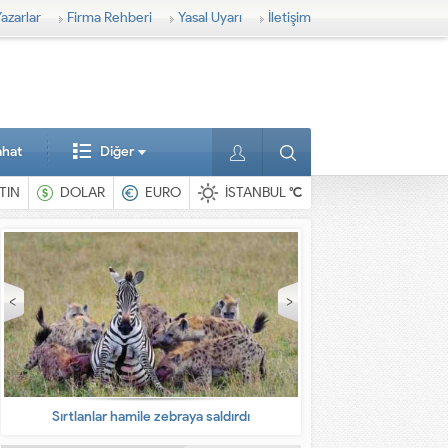
azarlar
Firma Rehberi
Yasal Uyarı
İletişim
ahat
Diğer
TIN
DOLAR
EURO
İSTANBUL
°C
Sırtlanlar hamile zebraya saldırdı
En ilginç 