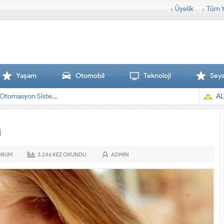
Üyelik
Tüm Y
Yaşam
Otomobil
Teknoloji
Sey
AL
i
ORUM
3.246
KEZ OKUNDU
ADMIN