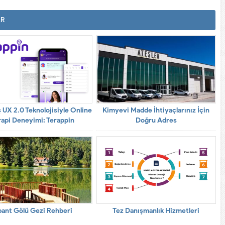
AR
 UX 2.0 Teknolojisiyle Online
Kimyevi Madde İhtiyaçlarınız İçin
rapi Deneyimi: Terappin
Doğru Adres
ant Gölü Gezi Rehberi
Tez Danışmanlık Hizmetleri