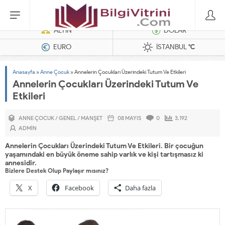
Dizel Jeneratörler
ALTIN
DOLAR
EURO
İSTANBUL
°C
Anasayfa
»
Anne Çocuk
»
Annelerin Çocukları Üzerindeki Tutum Ve Etkileri
Annelerin Çocukları Üzerindeki Tutum Ve
Etkileri
ANNE ÇOCUK
/
GENEL
/
MANŞET
08 MAYIS
0
3.192
ADMIN
Annelerin Çocukları Üzerindeki Tutum Ve Etkileri. Bir çocuğun
yaşamındaki en büyük öneme sahip varlık ve kişi tartışmasız ki
annesidir.
Bizlere Destek Olup Paylaşır mısınız?
X
Facebook
Daha fazla