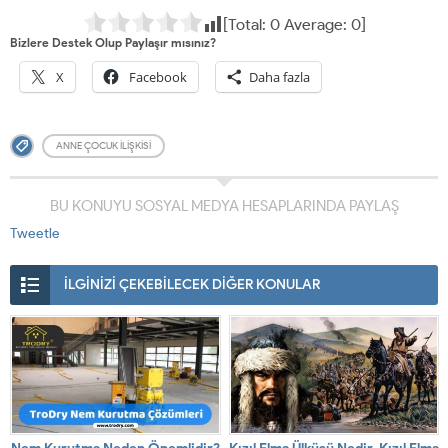
[Total:
0
Average:
0
]
Bizlere Destek Olup Paylaşır mısınız?
X
Facebook
Daha fazla
ANNE ÇOCUK ILIŞKISI
BU KONUYU SOSYAL MEDYA HESAPLARINDA PAYLAŞ
Tweetle
İLGİNİZİ ÇEKEBİLECEK DİĞER KONULAR