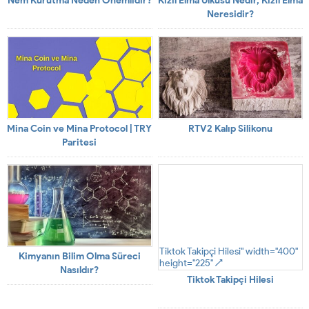
Nem Kurutma Neden Önemlidir?
Kızıl Elma Ülküsü Nedir, Kızıl Elma
Neresidir?
Mina Coin ve Mina Protocol | TRY
RTV2 Kalıp Silikonu
Paritesi
Tiktok Takipçi Hilesi" width="400"
Kimyanın Bilim Olma Süreci
height="225" />
Nasıldır?
Tiktok Takipçi Hilesi