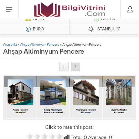
Hatasız Operasyonlar İçin Barkod Yazıcı ve Otomasyon Sistemleri
ALTIN
DOLAR
EURO
İSTANBUL
°C
Anasayfa
»
Ahşap Alüminyum Pencere
»
Ahşap Alüminyum Pencere
Ahşap Alüminyum Pencere
1
2
Click to rate this post!
[Total:
0
Average:
0
]