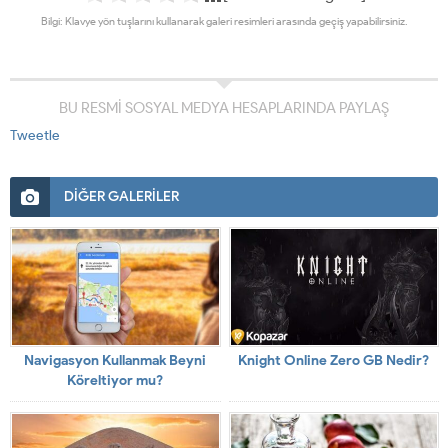
Bilgi: Klavye yön tuşlarını kullanarak galeri resimleri arasında geçiş yapabilirsiniz.
BU RESMİ SOSYAL MEDYA HESAPLARINDA PAYLAŞ
Tweetle
DİĞER GALERİLER
Navigasyon Kullanmak Beyni
Knight Online Zero GB Nedir?
Köreltiyor mu?