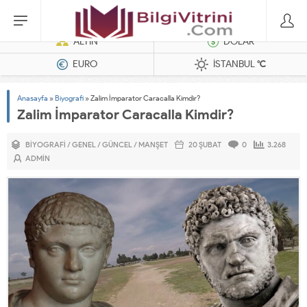
Dizel Jeneratörler
ALTIN
DOLAR
EURO
İSTANBUL
°C
Anasayfa
»
Biyografi
»
Zalim İmparator Caracalla Kimdir?
Zalim İmparator Caracalla Kimdir?
BIYOGRAFI
/
GENEL
/
GÜNCEL
/
MANŞET
20 ŞUBAT
0
3.268
ADMIN