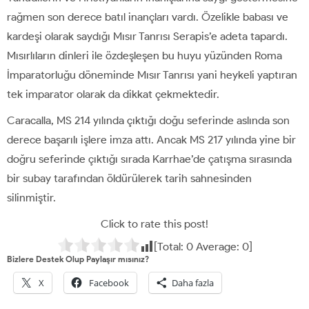
rağmen son derece batıl inançları vardı. Özelikle babası ve
kardeşi olarak saydığı Mısır Tanrısı Serapis’e adeta tapardı.
Mısırlıların dinleri ile özdeşleşen bu huyu yüzünden Roma
İmparatorluğu döneminde Mısır Tanrısı yani heykeli yaptıran
tek imparator olarak da dikkat çekmektedir.
Caracalla, MS 214 yılında çıktığı doğu seferinde aslında son
derece başarılı işlere imza attı. Ancak MS 217 yılında yine bir
doğru seferinde çıktığı sırada Karrhae’de çatışma sırasında
bir subay tarafından öldürülerek tarih sahnesinden
silinmiştir.
Click to rate this post!
[Total:
0
Average:
0
]
Bizlere Destek Olup Paylaşır mısınız?
X
Facebook
Daha fazla