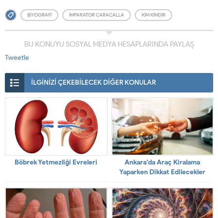
BIYOGRAFI
IMPARATOR CARACALLA
KIM KIMDIR
BU KONUYU SOSYAL MEDYA HESAPLARINDA PAYLAŞ
Tweetle
İLGİNİZİ ÇEKEBİLECEK DİĞER KONULAR
Böbrek Yetmezliği Evreleri
Ankara’da Araç Kiralama
Yaparken Dikkat Edilecekler