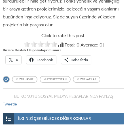
sürdürülebilir hale getiriyoruz. Fonksiyonellik ve yenilikçiliği
bir araya getiren projelerimizle, geleceğin yaşam alanlarını
bugünden inşa ediyoruz. Siz de suyun üzerinde yükselen
projelerin bir parçası olun.
Click to rate this post!
[Total:
0
Average:
0
]
Bizlere Destek Olup Paylaşır mısınız?
X
Facebook
Daha fazla
YÜZER HAVUZ
YÜZER RESTORAN
YÜZER YAPILAR
BU KONUYU SOSYAL MEDYA HESAPLARINDA PAYLAŞ
Tweetle
İLGİNİZİ ÇEKEBİLECEK DİĞER KONULAR