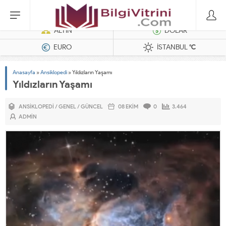
Dizel Jeneratörler
ALTIN
DOLAR
EURO
İSTANBUL
°C
Anasayfa
»
Ansiklopedi
»
Yıldızların Yaşamı
Yıldızların Yaşamı
ANSIKLOPEDI
/
GENEL
/
GÜNCEL
08 EKIM
0
3.464
ADMIN