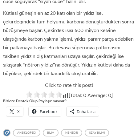
cüce soğuyarak “siyah cüce” halini alır.
Kütlesi güneşin en az 20 katı olan bir yıldız ise,
çekirdeğindeki tüm helyumu karbona dönüştürdükten sonra
büzüşmeye başlar. Çekirdek ısısı 600 milyon kelvine
ulaştığında karbon yakma işlemi, yıldızı paramparça edebilen
bir patlamaya başlar. Bu devasa süpernova patlamasını
takiben yıldızın dış katmanları uzaya saçılır, çekirdeği ise
sıkışarak “nötron yıldızı”na dönüşür. Yıldızın kütlesi daha da
büyükse, çekirdek bir karadelik oluşturabilir.
Click to rate this post!
[Total:
0
Average:
0
]
Bizlere Destek Olup Paylaşır mısınız?
X
Facebook
Daha fazla
ANSIKLOPEDI
BILIM
NE NEDIR
UZAY BILIMI