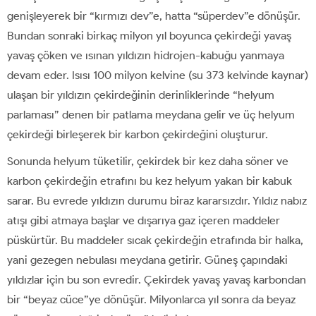
genişleyerek bir “kırmızı dev”e, hatta “süperdev”e dönüşür.
Bundan sonraki birkaç milyon yıl boyunca çekirdeği yavaş
yavaş çöken ve ısınan yıldızın hidrojen-kabuğu yanmaya
devam eder. Isısı 100 milyon kelvine (su 373 kelvinde kaynar)
ulaşan bir yıldızın çekirdeğinin derinliklerinde “helyum
parlaması” denen bir patlama meydana gelir ve üç helyum
çekirdeği birleşerek bir karbon çekirdeğini oluşturur.
Sonunda helyum tüketilir, çekirdek bir kez daha söner ve
karbon çekirdeğin etrafını bu kez helyum yakan bir kabuk
sarar. Bu evrede yıldızın durumu biraz kararsızdır. Yıldız nabız
atışı gibi atmaya başlar ve dışarıya gaz içeren maddeler
püskürtür. Bu maddeler sıcak çekirdeğin etrafında bir halka,
yani gezegen nebulası meydana getirir. Güneş çapındaki
yıldızlar için bu son evredir. Çekirdek yavaş yavaş karbondan
bir “beyaz cüce”ye dönüşür. Milyonlarca yıl sonra da beyaz