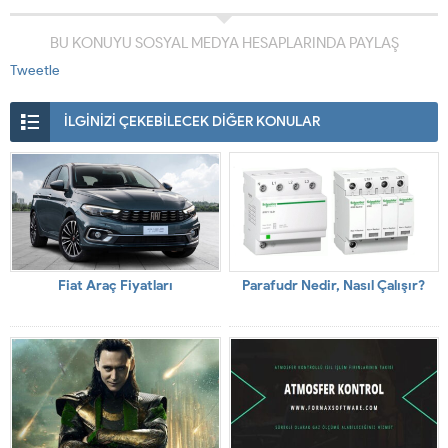
BU KONUYU SOSYAL MEDYA HESAPLARINDA PAYLAŞ
Tweetle
İLGİNİZİ ÇEKEBİLECEK DİĞER KONULAR
Fiat Araç Fiyatları
Parafudr Nedir, Nasıl Çalışır?