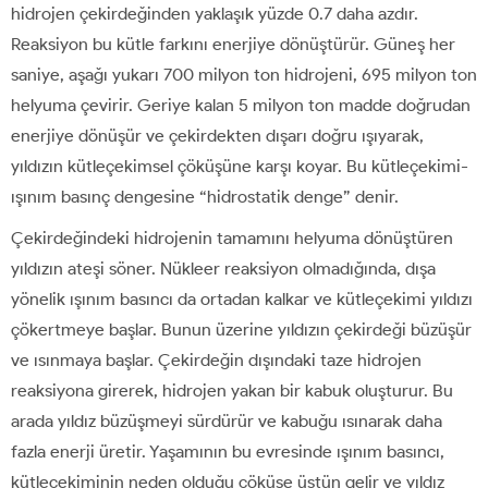
hidrojen çekirdeğinden yaklaşık yüzde 0.7 daha azdır.
Reaksiyon bu kütle farkını enerjiye dönüştürür. Güneş her
saniye, aşağı yukarı 700 milyon ton hidrojeni, 695 milyon ton
helyuma çevirir. Geriye kalan 5 milyon ton madde doğrudan
enerjiye dönüşür ve çekirdekten dışarı doğru ışıyarak,
yıldızın kütleçekimsel çöküşüne karşı koyar. Bu kütleçekimi-
ışınım basınç dengesine “hidrostatik denge” denir.
Çekirdeğindeki hidrojenin tamamını helyuma dönüştüren
yıldızın ateşi söner. Nükleer reaksiyon olmadığında, dışa
yönelik ışınım basıncı da ortadan kalkar ve kütleçekimi yıldızı
çökertmeye başlar. Bunun üzerine yıldızın çekirdeği büzüşür
ve ısınmaya başlar. Çekirdeğin dışındaki taze hidrojen
reaksiyona girerek, hidrojen yakan bir kabuk oluşturur. Bu
arada yıldız büzüşmeyi sürdürür ve kabuğu ısınarak daha
fazla enerji üretir. Yaşamının bu evresinde ışınım basıncı,
kütleçekiminin neden olduğu çöküşe üstün gelir ve yıldız