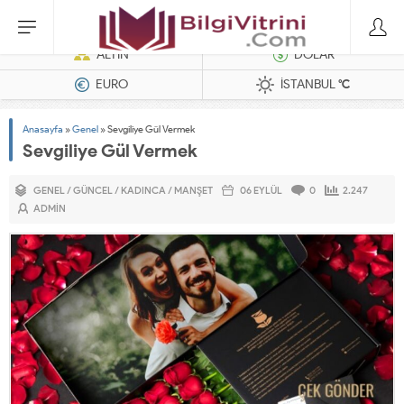
Dizel Jeneratörler
ALTIN
DOLAR
EURO
İSTANBUL
°C
Anasayfa
»
Genel
»
Sevgiliye Gül Vermek
Sevgiliye Gül Vermek
GENEL
/
GÜNCEL
/
KADINCA
/
MANŞET
06 EYLÜL
0
2.247
ADMIN