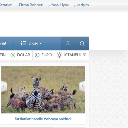
azarlar
Firma Rehberi
Yasal Uyarı
İletişim
ahat
Diğer
TIN
DOLAR
EURO
İSTANBUL
°C
dırdı
En ilginç hayvanlar
Bab