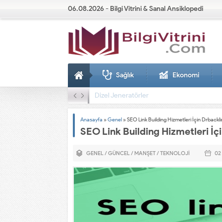
06.08.2026 - Bilgi Vitrini & Sanal Ansiklopedi
Sağlık
Ekonomi
Dizel Jeneratörler
Anasayfa
»
Genel
»
SEO Link Building Hizmetleri İçin Drback
SEO Link Building Hizmetleri İ
GENEL
/
GÜNCEL
/
MANŞET
/
TEKNOLOJI
02