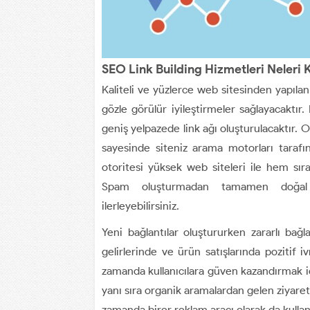
SEO Link Building Hizmetleri Neleri
Kaliteli ve yüzlerce web sitesinden yapıla
gözle görülür iyileştirmeler sağlayacaktır
geniş yelpazede link ağı oluşturulacaktır. On
sayesinde siteniz arama motorları tarafın
otoritesi yüksek web siteleri ile hem sı
Spam oluşturmadan tamamen doğal lin
ilerleyebilirsiniz.
Yeni bağlantılar oluştururken zararlı bağl
gelirlerinde ve ürün satışlarında pozitif iv
zamanda kullanıcılara güven kazandırmak için
yanı sıra organik aramalardan gelen ziyaretçi
zamanda birer reklam aracı olarak da kullanıl