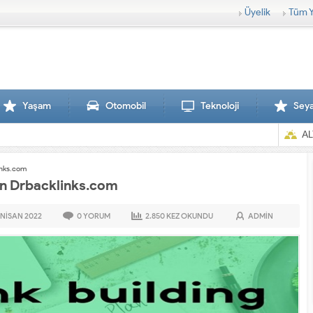
Üyelik
Tüm Y
Yaşam
Otomobil
Teknoloji
Sey
AL
links.com
çin Drbacklinks.com
 NISAN
2022
0
YORUM
2.850
KEZ OKUNDU
ADMIN
Sırtlanlar hamile zebraya sal