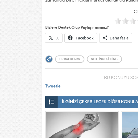
Cl
Bizlere Destek Olup Paylaşır mısınız?
X
Facebook
Daha fazla
DR BACKLINKS
SEO LINK BUILDING
BU KONUYU SOS
Tweetle
İLGİNİZİ ÇEKEBİLECEK DİĞER KONUL