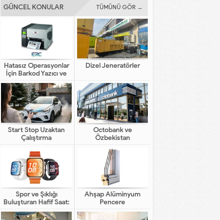
GÜNCEL KONULAR
TÜMÜNÜ GÖR →
Hatasız Operasyonlar
Dizel Jeneratörler
İçin Barkod Yazıcı ve
Otomasyon Sistemleri
Start Stop Uzaktan
Octobank ve
Çalıştırma
Özbekistan
Bankalarının Dijital
Finansal Altyapının
Gelişimindeki Yeni Rolü
Spor ve Şıklığı
Ahşap Alüminyum
Buluşturan Hafif Saat:
Pencere
HUAWEI WATCH FIT 5
Pro