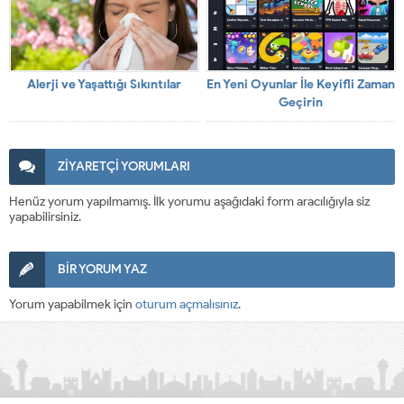
Alerji ve Yaşattığı Sıkıntılar
En Yeni Oyunlar İle Keyifli Zaman
Geçirin
ZİYARETÇİ YORUMLARI
Henüz yorum yapılmamış. İlk yorumu aşağıdaki form aracılığıyla siz
yapabilirsiniz.
BİR YORUM YAZ
Yorum yapabilmek için
oturum açmalısınız
.