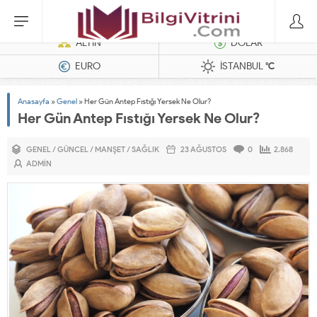
Dizel Jeneratörler
ALTIN
DOLAR
EURO
İSTANBUL
°C
Anasayfa
»
Genel
»
Her Gün Antep Fıstığı Yersek Ne Olur?
Her Gün Antep Fıstığı Yersek Ne Olur?
GENEL
/
GÜNCEL
/
MANŞET
/
SAĞLIK
23 AĞUSTOS
0
2.868
ADMIN