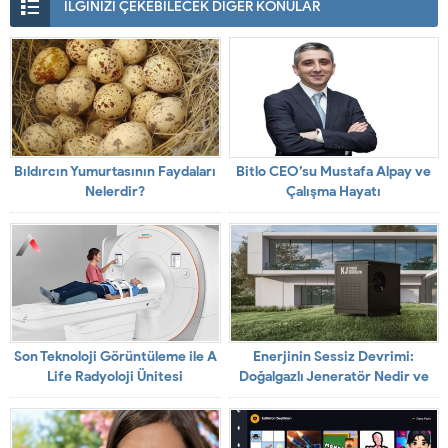
İLGİNİZİ ÇEKEBİLECEK DİĞER KONULAR
Bıldırcın Yumurtasının Faydaları
Bitlo CEO’su Mustafa Alpay ve
Nelerdir?
Çalışma Hayatı
Son Teknoloji Görüntüleme ile A
Enerjinin Sessiz Devrimi:
Life Radyoloji Ünitesi
Doğalgazlı Jeneratör Nedir ve
Nasıl Çalışır?