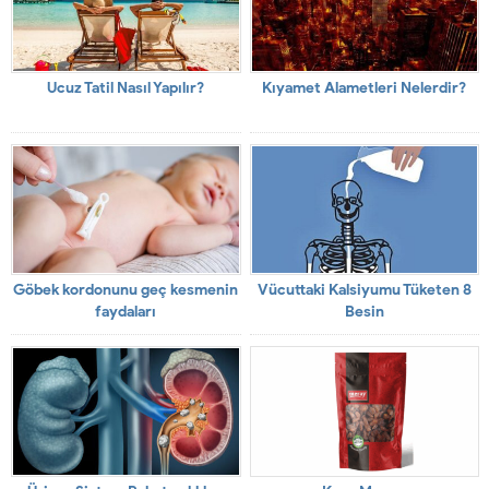
Ucuz Tatil Nasıl Yapılır?
Kıyamet Alametleri Nelerdir?
Göbek kordonunu geç kesmenin
Vücuttaki Kalsiyumu Tüketen 8
faydaları
Besin