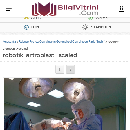
Dizel Jeneratörler
ALTIN
DOLAR
EURO
İSTANBUL
°C
Anasayfa
»
Robotik Protez Cerrahisinin Geleneksel Cerrahiden Farkı Nedir?
»
robotik-
artroplasti-scaled
robotik-artroplasti-scaled
1
2