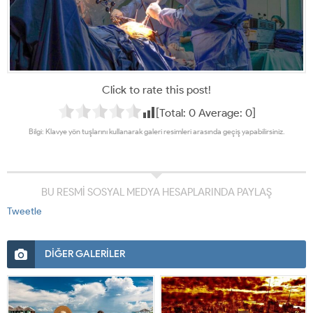
Click to rate this post!
[Total:
0
Average:
0
]
Bilgi: Klavye yön tuşlarını kullanarak galeri resimleri arasında geçiş yapabilirsiniz.
BU RESMİ SOSYAL MEDYA HESAPLARINDA PAYLAŞ
Tweetle
DİĞER GALERİLER