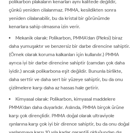
polikarbon plakaların kenarları aynı kalitede değildir,
çünkü yeniden cilalanmaz. PMMA, kesildikten sonra
yeniden cilalanabilir, bu da kristal bir görünümde
kenarlara sahip olmasına izin verir.
Mekanik olarak: Polikarbon, PMMA’dan (Pleksi) biraz
daha yumuşaktır ve benzersiz bir darbe direncine sahiptir.
(Örnek olarak koruma kalkanları için kullanılır.) PMMA
ayrıca iyi bir darbe direncine sahiptir (camdan çok daha
iyidir.) ancak polikarbona eşit değildir. Bununla birlikte,
daha serttir ve daha sert bir yüzeye sahiptir, bu da onu
çizilmelere karşı daha az hassas hale getirir.
Kimyasal olarak: Polikarbon, kimyasal maddelere
PMMA’dan daha duyarlıdır. Aslında, PMMA birçok ürüne
karşı çok dirençlidir. PMMA doğal olarak ultraviyole
ışınlarına karşı çok iyi bir dirence sahiptir, bu da onu doğal
yaşlanmaya karşı 10 yıla kadar garantili olduğundan dış