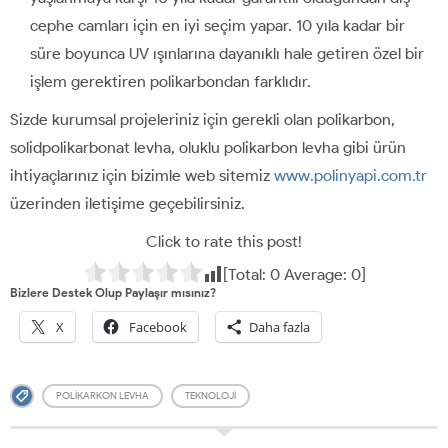
cephe camları için en iyi seçim yapar. 10 yıla kadar bir
süre boyunca UV ışınlarına dayanıklı hale getiren özel bir
işlem gerektiren polikarbondan farklıdır.
Sizde kurumsal projeleriniz için gerekli olan polikarbon,
solidpolikarbonat levha, oluklu polikarbon levha gibi ürün
ihtiyaçlarınız için bizimle web sitemiz
www.polinyapi.com.tr
üzerinden iletişime geçebilirsiniz.
Click to rate this post!
[Total:
0
Average:
0
]
Bizlere Destek Olup Paylaşır mısınız?
X
Facebook
Daha fazla
POLIKARKON LEVHA
TEKNOLOJI