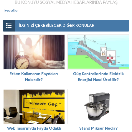
BU KONUYU SOSYAL MEDYA HESAPLARINDA PAYLAŞ
Tweetle
İLGİNİZİ ÇEKEBİLECEK DİĞER KONULAR
Erken Kalkmanın Faydaları
Güç Santrallerinde Elektrik
Nelerdir?
Enerjisi Nasıl Üretilir?
Web Tasarım’da Fayda Odaklı
Stand Mikser Nedir?