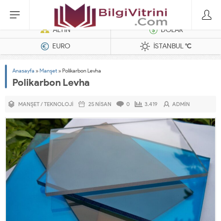
Dizel Jeneratörler
ALTIN
DOLAR
EURO
İSTANBUL
°C
Anasayfa
»
Manşet
»
Polikarbon Levha
Polikarbon Levha
MANŞET
/
TEKNOLOJI
25 NISAN
0
3.419
ADMIN