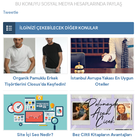
BU KONUYU SOSYAL MEDYA HESAPLARINDA PAYLAŞ
Tweetle
İLGİNİZİ ÇEKEBİLECEK DİĞER KONULAR
Organik Pamuklu Erkek
İstanbul Avrupa Yakası En Uygun
Tişörtlerini Closus’da Keşfedin!
Oteller
Site İçi Seo Nedir?
Bez Ciltli Kitapların Avantajları