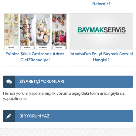
Nelerdir?
Evinize Şıklık Getirecek Adres
İstanbul’un En İyi Baymak Servisi
CiciZüccaciye!
Hangisi?
ZİYARETÇİ YORUMLARI
Henüz yorum yapılmamış. İlk yorumu aşağıdaki form aracılığıyla siz
yapabilirsiniz.
BİR YORUM YAZ