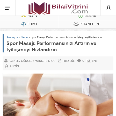
Dizel Jeneratörler
ALTIN
DOLAR
EURO
İSTANBUL
°C
Anasayfa
»
Genel
»
Spor Masajı: Performansınızı Artırın ve İyileşmeyi Hızlandırın
Spor Masajı: Performansınızı Artırın ve
İyileşmeyi Hızlandırın
GENEL
/
GÜNCEL
/
MANŞET
/
SPOR
18 EYLÜL
0
878
ADMIN