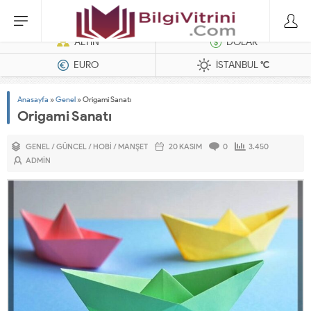
Dizel Jeneratörler
ALTIN
DOLAR
EURO
İSTANBUL
°C
Anasayfa
»
Genel
»
Origami Sanatı
Origami Sanatı
GENEL
/
GÜNCEL
/
HOBI
/
MANŞET
20 KASIM
0
3.450
ADMIN