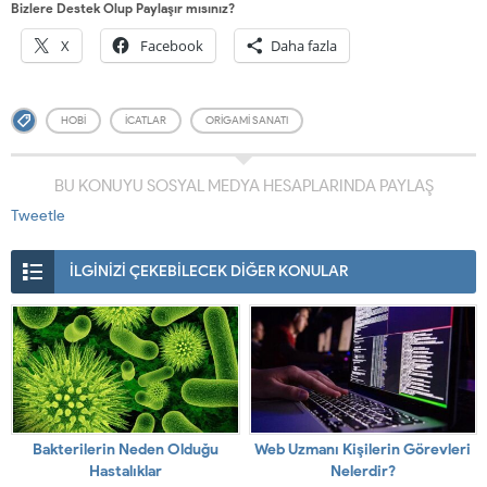
Bizlere Destek Olup Paylaşır mısınız?
X
Facebook
Daha fazla
HOBI
ICATLAR
ORIGAMI SANATI
BU KONUYU SOSYAL MEDYA HESAPLARINDA PAYLAŞ
Tweetle
İLGİNİZİ ÇEKEBİLECEK DİĞER KONULAR
Bakterilerin Neden Olduğu
Web Uzmanı Kişilerin Görevleri
Hastalıklar
Nelerdir?