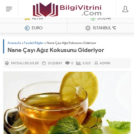
Dizel Jeneratörler
ALTIN
DOLAR
EURO
İSTANBUL
°C
Anasayfa
»
Faydalı Bilgiler
»
Nane Çayı Ağız Kokusunu Gideriyor
Nane Çayı Ağız Kokusunu Gideriyor
FAYDALI BILGILER
20 ŞUBAT
0
3.023
ADMIN