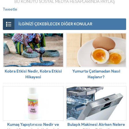
BU KONUYU SOSYAL MEDYA HESAPLARINDA PAYLAŞ
Tweetle
İLGİNİZİ ÇEKEBİLECEK DİĞER KONULAR
Kobra Etkisi Nedir, Kobra Etkisi
Yumurta Çatlamadan Nasıl
Hikayesi
Haşlanır?
Kumaş Yapıştırıcısı Nedir ve
Bulaşık Makinesi Alırken Nelere