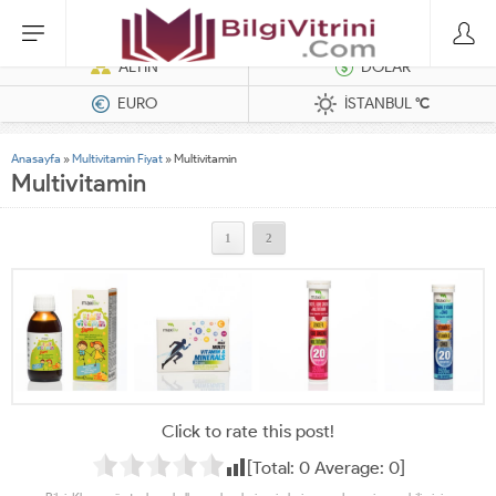
Hatasız Operasyonlar İçin Barkod Yazıcı ve Otomasyon Sistemleri
ALTIN
DOLAR
EURO
İSTANBUL
°C
Anasayfa
»
Multivitamin Fiyat
»
Multivitamin
Multivitamin
1
2
Click to rate this post!
[Total:
0
Average:
0
]