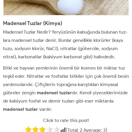
Madensel Tuzlar (Kimya)
Madensel Tuzlar Nedir? Yeryüzünün kabuğunda bulunan tuz­
lara madensel tuzlar denir. Bunlar genellikle klorürler (kaya
tuzu, sodyum klorür, NaCI), nitratlar (gühercile, sodyum
nitrat), karbonatlar (kalsiyum karbonat gibi) halin­dedir.
Bitki ve hayvan yemlerinin önemli bir kısmını bir miktar tuz
teşkil eder. Nitratlar ve fosfatlar bitkiler için çok önemli besin
yardımcılarıdır. Çiftçilerin toprağına karış­tıkları kimyasal
gübreler zengin
madensel tuzlar
dır. Kendi yiyeceklerimizde
de kalsi­yum fosfat ve demir tuzları gibi eser miktarda
madensel tuzlar
vardır.
Click to rate this post!
[Total:
2
Average:
3
]