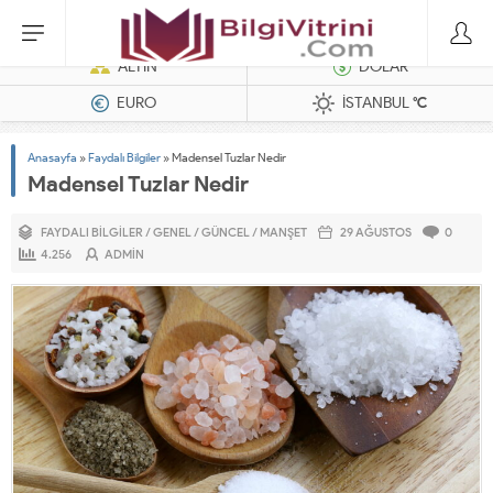
Dizel Jeneratörler
ALTIN
DOLAR
EURO
İSTANBUL
°C
Anasayfa
»
Faydalı Bilgiler
»
Madensel Tuzlar Nedir
Madensel Tuzlar Nedir
FAYDALI BILGILER
/
GENEL
/
GÜNCEL
/
MANŞET
29 AĞUSTOS
0
4.256
ADMIN