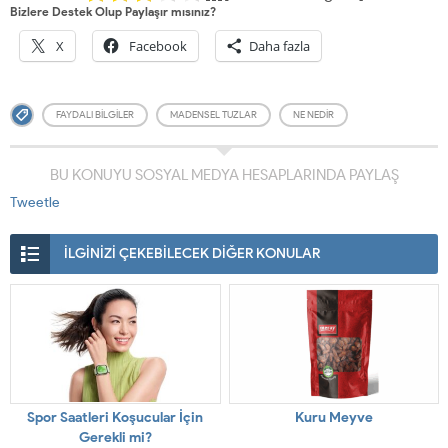
Bizlere Destek Olup Paylaşır mısınız?
X
Facebook
Daha fazla
FAYDALI BILGILER
MADENSEL TUZLAR
NE NEDIR
BU KONUYU SOSYAL MEDYA HESAPLARINDA PAYLAŞ
Tweetle
İLGİNİZİ ÇEKEBİLECEK DİĞER KONULAR
Spor Saatleri Koşucular İçin
Kuru Meyve
Gerekli mi?