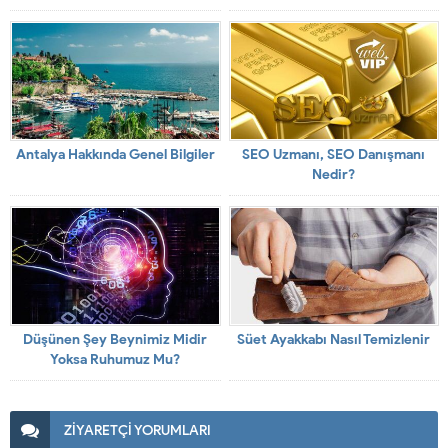
Antalya Hakkında Genel Bilgiler
SEO Uzmanı, SEO Danışmanı
Nedir?
Düşünen Şey Beynimiz Midir
Süet Ayakkabı Nasıl Temizlenir
Yoksa Ruhumuz Mu?
ZİYARETÇİ YORUMLARI