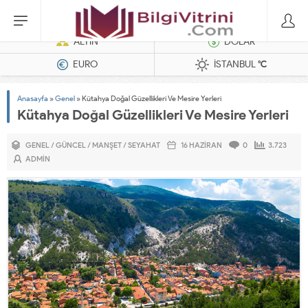
Dizel Jeneratörler
ALTIN
DOLAR
EURO
İSTANBUL
°C
Anasayfa
»
Genel
»
Kütahya Doğal Güzellikleri Ve Mesire Yerleri
Kütahya Doğal Güzellikleri Ve Mesire Yerleri
GENEL
/
GÜNCEL
/
MANŞET
/
SEYAHAT
16 HAZIRAN
0
3.723
ADMIN