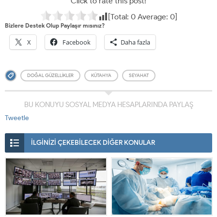
Click to rate this post!
[Total:
0
Average:
0
]
Bizlere Destek Olup Paylaşır mısınız?
X
Facebook
Daha fazla
DOĞAL GÜZELLIKLER
KÜTAHYA
SEYAHAT
BU KONUYU SOSYAL MEDYA HESAPLARINDA PAYLAŞ
Tweetle
İLGİNİZİ ÇEKEBİLECEK DİĞER KONULAR