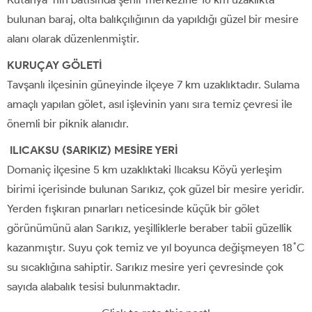
bulunan baraj, olta balıkçılığının da yapıldığı güzel bir mesire
alanı olarak düzenlenmiştir.
KURUÇAY GÖLETİ
Tavşanlı ilçesinin güneyinde ilçeye 7 km uzaklıktadır. Sulama
amaçlı yapılan gölet, asıl işlevinin yanı sıra temiz çevresi ile
önemli bir piknik alanıdır.
ILICAKSU (SARIKIZ) MESİRE YERİ
Domaniç ilçesine 5 km uzaklıktaki Ilıcaksu Köyü yerleşim
birimi içerisinde bulunan Sarıkız, çok güzel bir mesire yeridir.
Yerden fışkıran pınarları neticesinde küçük bir gölet
görünümünü alan Sarıkız, yeşilliklerle beraber tabii güzellik
kazanmıştır. Suyu çok temiz ve yıl boyunca değişmeyen 18˚C
su sıcaklığına sahiptir. Sarıkız mesire yeri çevresinde çok
sayıda alabalık tesisi bulunmaktadır.