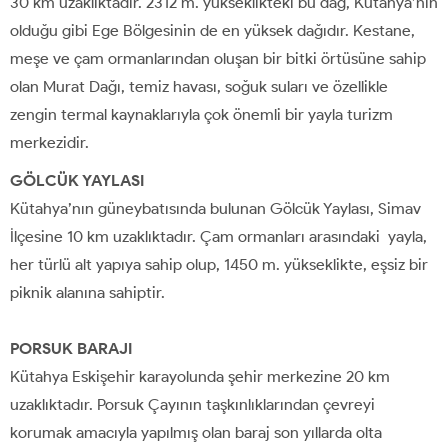
30 km uzaklıktadır. 2312 m. yükseklikteki bu dağ, Kütahya’nın
olduğu gibi Ege Bölgesinin de en yüksek dağıdır. Kestane,
meşe ve çam ormanlarından oluşan bir bitki örtüsüne sahip
olan Murat Dağı, temiz havası, soğuk suları ve özellikle
zengin termal kaynaklarıyla çok önemli bir yayla turizm
merkezidir.
GÖLCÜK YAYLASI
Kütahya’nın güneybatısında bulunan Gölcük Yaylası, Simav
İlçesine 10 km uzaklıktadır. Çam ormanları arasındaki yayla,
her türlü alt yapıya sahip olup, 1450 m. yükseklikte, eşsiz bir
piknik alanına sahiptir.
PORSUK BARAJI
Kütahya Eskişehir karayolunda şehir merkezine 20 km
uzaklıktadır. Porsuk Çayının taşkınlıklarından çevreyi
korumak amacıyla yapılmış olan baraj son yıllarda olta