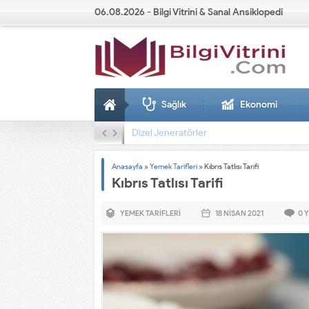
06.08.2026 - Bilgi Vitrini & Sanal Ansiklopedi
Sağlık
Ekonomi
Dizel Jeneratörler
Anasayfa
»
Yemek Tarifleri
»
Kıbrıs Tatlısı Tarifi
Kıbrıs Tatlısı Tarifi
YEMEK TARIFLERI
18 NISAN
2021
0
Y