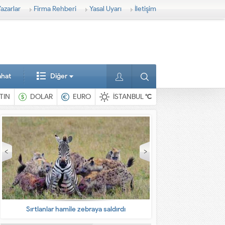
azarlar
Firma Rehberi
Yasal Uyarı
İletişim
ahat
Diğer
TIN
DOLAR
EURO
İSTANBUL
°C
 saldırdı
En ilginç hayvanlar