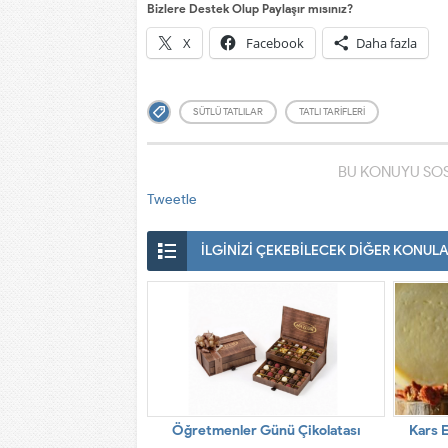
Bizlere Destek Olup Paylaşır mısınız?
X
Facebook
Daha fazla
SÜTLÜ TATLILAR
TATLI TARIFLERI
BU KONUYU SOS
Tweetle
İLGİNİZİ ÇEKEBİLECEK DİĞER KONUL
Öğretmenler Günü Çikolatası
Kars E