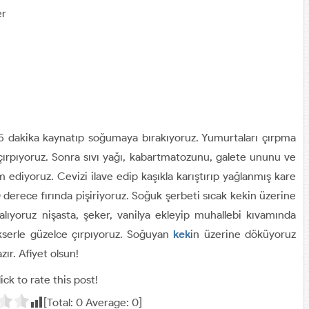
er
15 dakika kaynatıp soğumaya bırakıyoruz. Yumurtaları çırpma
 çırpıyoruz. Sonra sıvı yağı, kabartmatozunu, galete ununu ve
ediyoruz. Cevizi ilave edip kaşıkla karıştırıp yağlanmış kare
erece fırında pişiriyoruz. Soğuk şerbeti sıcak kekin üzerine
lıyoruz nişasta, şeker, vanilya ekleyip muhallebi kıvamında
ikserle güzelce çırpıyoruz. Soğuyan
kek
in üzerine döküyoruz
ır. Afiyet olsun!
ick to rate this post!
[Total:
0
Average:
0
]