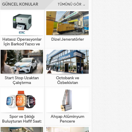
GÜNCEL KONULAR
TÜMÜNÜ GÖR →
Hatasız Operasyonlar
Dizel Jeneratörler
İçin Barkod Yazıcı ve
Otomasyon Sistemleri
Start Stop Uzaktan
Octobank ve
Çalıştırma
Özbekistan
Bankalarının Dijital
Finansal Altyapının
Gelişimindeki Yeni Rolü
Spor ve Şıklığı
Ahşap Alüminyum
Buluşturan Hafif Saat:
Pencere
HUAWEI WATCH FIT 5
Pro