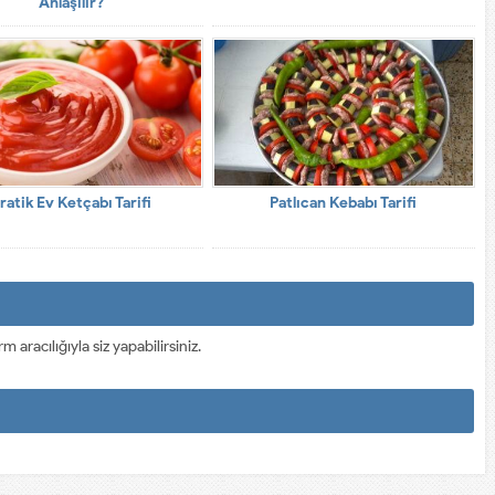
Anlaşılır?
ratik Ev Ketçabı Tarifi
Patlıcan Kebabı Tarifi
racılığıyla siz yapabilirsiniz.