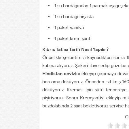
1 su bardağından 1 parmak aşağı şek
1 su bardağı nişasta
1 paket vanilya
1 paket krem şanti
Kıbrıs Tatlısı Tarifi Nasıl Yapılır?
Öncelikle şerbetimizi kaynadıktan sonra 
kabına alıyoruz. Şekeri ilave edip güzelce
Hindistan cevizi
ni ekleyip çırpmaya devam 
borcama döküyoruz. Önceden ısıtılmış 160 d
döküyoruz. Kreması için sütü tencereye a
pişiriyoruz. Sonra Kremşantiyi ekleyip m
buzdolabında 2 saat bekletiyoruz servise haz
Cl