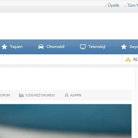
Üyelik
Tüm Y
Yaşam
Otomobil
Teknoloji
Sey
AL
ORUM
3.335
KEZ OKUNDU
ADMIN
Sırtlanlar hamile zebraya