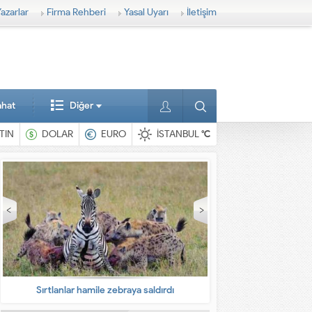
azarlar
Firma Rehberi
Yasal Uyarı
İletişim
ahat
Diğer
TIN
DOLAR
EURO
İSTANBUL
°C
En ilginç hayvanlar
Babalarına bıra