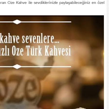
ran Oze Kahve ile sevdiklerinizle paylaşabileceğiniz en özel