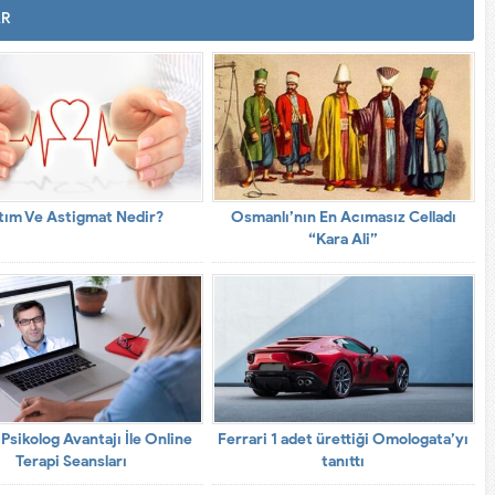
AR
tım Ve Astigmat Nedir?
Osmanlı’nın En Acımasız Celladı
“Kara Ali”
Psikolog Avantajı İle Online
Ferrari 1 adet ürettiği Omologata’yı
Terapi Seansları
tanıttı