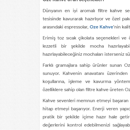
Dünyanın en iyi aromalı filtre kahve se
tesisinde kavurarak hazırlıyor ve özel pak
arasındaki espressolar,
Oze
Kahve
’nin kali
Erimiş toz sıcak çikolata seçenekleri ve 
lezzetli bir şekilde mocha hazırlayab
hazırlayabileceğiniz mochaları isterseniz sü
Farklı gramajlara sahip ürünler sunan Oz
sunuyor. Kahvenin anavatanı üzerinden el
koşullarına, işleme ve kavurma yöntemle
özelliklere sahip olan filtre kahve üreten O
Kahve sevenleri memnun etmeyi başaran mar
hitap etmeyi başarıyor. Enerji veren yapıd
pratik bir şekilde içime hazır hale getir
değerlerini kontrol edebilmenizi sağlayab