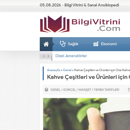
05.08.2026 - Bilgi Vitrini & Sanal Ansiklopedi
Sağlık
Ekonomi
Dizel Jeneratörler
Anasayfa
»
Genel
»
Kahve Çeşitleri ve Ürünleri için Oze Kahv
Kahve Çeşitleri ve Ürünleri içi
GENEL
/
GÜNCEL
/
MANŞET
/
YEMEK TARIFLERI