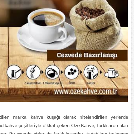
dilen marka, kahve kuşağı olarak nitelendirilen yerlerde
end kahve çeşitleriyle dikkat çeken Oze Kahve, farklı aromaları
or. Bu sayede sizler de farklı lezzetleri tadabilme imkanına