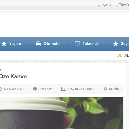
Üyelik
Tüm Y
Yaşam
Otomobil
Teknoloji
Sey
AL
e
n Oze Kahve
17 OCAK
2022
0
YORUM
3.257
KEZ OKUNDU
ADMIN
Sırtlanlar hamile zebraya saldırdı