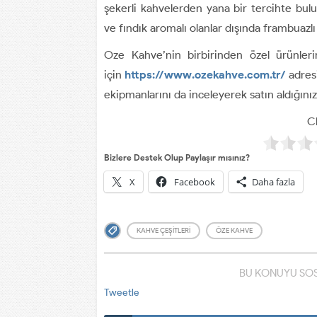
şekerli kahvelerden yana bir tercihte bulu
ve fındık aromalı olanlar dışında frambuazlı 
Oze Kahve’nin birbirinden özel ürünler
için
https://www.ozekahve.com.tr/
adresi
ekipmanlarını da inceleyerek satın aldığınız 
Cl
Bizlere Destek Olup Paylaşır mısınız?
X
Facebook
Daha fazla
KAHVE ÇEŞITLERI
ÖZE KAHVE
BU KONUYU SOS
Tweetle