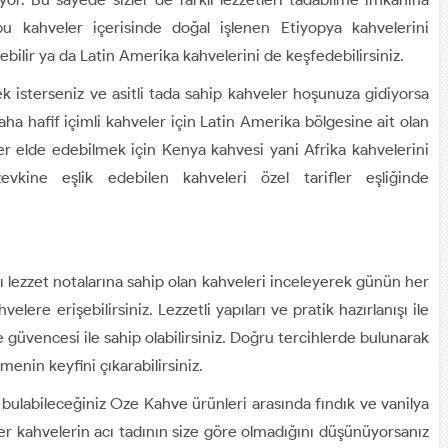
 bu kahveler içerisinde doğal işlenen Etiyopya kahvelerini
ebilir ya da Latin Amerika kahvelerini de keşfedebilirsiniz.
k isterseniz ve asitli tada sahip kahveler hoşunuza gidiyorsa
 Daha hafif içimli kahveler için Latin Amerika bölgesine ait olan
ler elde edebilmek için Kenya kahvesi yani Afrika kahvelerini
zevkine eşlik edebilen kahveleri özel tarifler eşliğinde
lı lezzet notalarına sahip olan kahveleri inceleyerek günün her
velere erişebilirsiniz. Lezzetli yapıları ve pratik hazırlanışı ile
 güvencesi ile sahip olabilirsiniz. Doğru tercihlerde bulunarak
lmenin keyfini çıkarabilirsiniz.
 bulabileceğiniz Oze Kahve ürünleri arasında fındık ve vanilya
Eğer kahvelerin acı tadının size göre olmadığını düşünüyorsanız