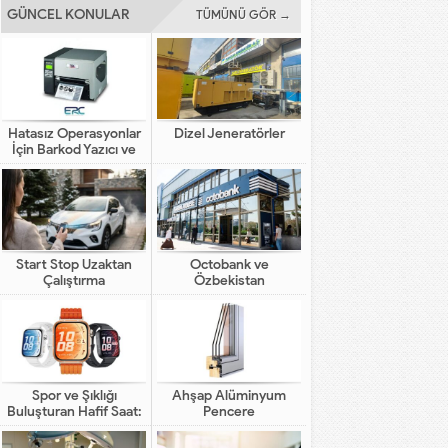
GÜNCEL KONULAR
TÜMÜNÜ GÖR →
Hatasız Operasyonlar
Dizel Jeneratörler
İçin Barkod Yazıcı ve
Otomasyon Sistemleri
Start Stop Uzaktan
Octobank ve
Çalıştırma
Özbekistan
Bankalarının Dijital
Finansal Altyapının
Gelişimindeki Yeni Rolü
Spor ve Şıklığı
Ahşap Alüminyum
Buluşturan Hafif Saat:
Pencere
HUAWEI WATCH FIT 5
Pro