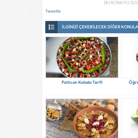
BU KONUYU SOS
Tweetle
İLGİNİZİ ÇEKEBİLECEK DİĞER KONUL
Patlıcan Kebabı Tarifi
Öğre