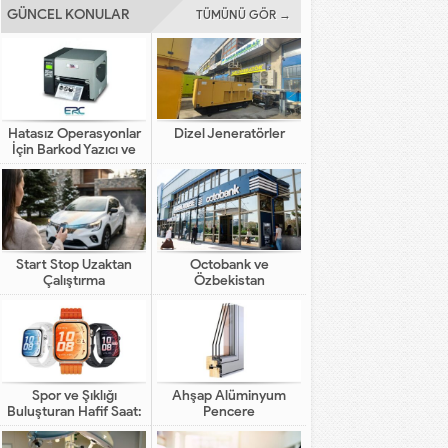
GÜNCEL KONULAR
TÜMÜNÜ GÖR →
Hatasız Operasyonlar
Dizel Jeneratörler
İçin Barkod Yazıcı ve
Otomasyon Sistemleri
Start Stop Uzaktan
Octobank ve
Çalıştırma
Özbekistan
Bankalarının Dijital
Finansal Altyapının
Gelişimindeki Yeni Rolü
Spor ve Şıklığı
Ahşap Alüminyum
Buluşturan Hafif Saat:
Pencere
HUAWEI WATCH FIT 5
Pro