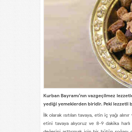
Kurban Bayramı’nın vazgeçilmez lezzetl
yediği yemeklerden biridir. Peki lezzetli 
İlk olarak ısıtılan tavaya, etin iç yağı alı
etini tavaya alıyoruz ve 8-9 dakika harlı 
değerini arttırmak için bir bütün soğan