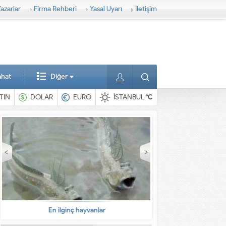
azarlar
Firma Rehberi
Yasal Uyarı
İletişim
ahat
Diğer
TIN
DOLAR
EURO
İSTANBUL
°C
En ilginç hayvanlar
Babalarına bıra