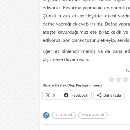
ediyoruz. Kavurma yapmanın en önemli püf 
Çünkü tuzun eti sertleştirici etkisi vardı
defne yaprağı ekleyebilirsiniz. Defne yapra
ateşte kavurduğumuz ete biraz kekik ve 
ediyoruz. Son olarak tuzunu ekleyip, servis
Eğer et dinlendirilmemiş ya da dana et
pişirmeye devam edin.
Cl
Bizlere Destek Olup Paylaşır mısınız?
X
Facebook
Daha fazla
ET TARIFLERI
YEMEK TARIFLERI