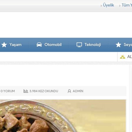
Üyelik
Tüm Y
Yaşam
Otomobil
Teknoloji
Sey
AL
0
YORUM
3.984
KEZ OKUNDU
ADMIN
Sırtlanlar hamile zebraya saldırdı