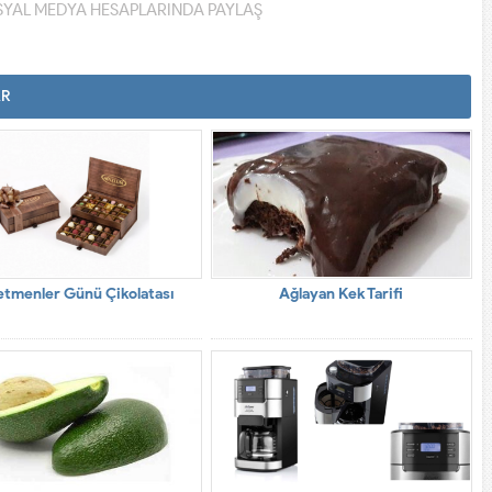
YAL MEDYA HESAPLARINDA PAYLAŞ
AR
tmenler Günü Çikolatası
Ağlayan Kek Tarifi