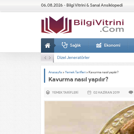
06.08.2026 - Bilgi Vitrini & Sanal Ansiklopedi
Sağlık
Ekonomi
Dizel Jeneratörler
Anasayfa
»
Yemek Tarifleri
»
Kavurma nasıl yapılır?
Kavurma nasıl yapılır?
YEMEK TARIFLERI
02 HAZIRAN
2019