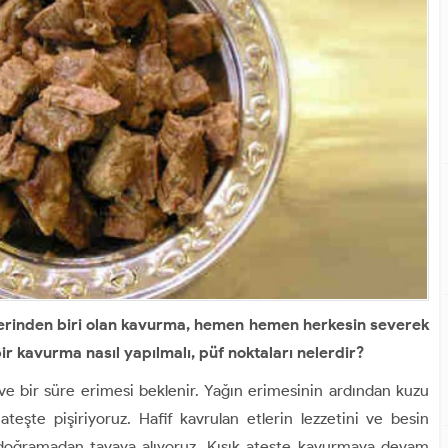
erinden biri olan kavurma, hemen hemen herkesin severek
bir kavurma nasıl yapılmalı, püf noktaları nelerdir?
nır ve bir süre erimesi beklenir. Yağın erimesinin ardından kuzu
ateşte pişiriyoruz. Hafif kavrulan etlerin lezzetini ve besin
ı doğramadan tavaya alıyoruz. Kısık ateşte kavurmaya devam