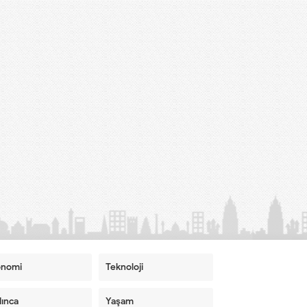
onomi
Teknoloji
ınca
Yaşam