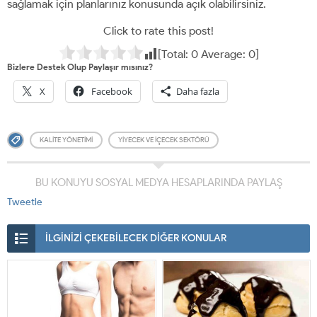
sağlamak için planlarınız konusunda açık olabilirsiniz.
Click to rate this post!
[Total:
0
Average:
0
]
Bizlere Destek Olup Paylaşır mısınız?
X
Facebook
Daha fazla
KALITE YÖNETIMI
YIYECEK VE IÇECEK SEKTÖRÜ
BU KONUYU SOSYAL MEDYA HESAPLARINDA PAYLAŞ
Tweetle
İLGİNİZİ ÇEKEBİLECEK DİĞER KONULAR