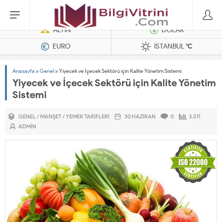
Dizel Jeneratörler
ALTIN
DOLAR
EURO
İSTANBUL
°C
Anasayfa
»
Genel
»
Yiyecek ve İçecek Sektörü için Kalite Yönetim Sistemi
Yiyecek ve İçecek Sektörü için Kalite Yönetim
Sistemi
GENEL
/
MANŞET
/
YEMEK TARIFLERI
30 HAZIRAN
0
3.511
ADMIN