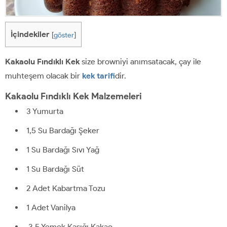
İçindekiler
[
göster
]
Kakaolu Fındıklı Kek
size browniyi anımsatacak, çay ile
muhteşem olacak bir
kek tarifi
dir.
Kakaolu Fındıklı Kek Malzemeleri
3 Yumurta
1,5 Su Bardağı Şeker
1 Su Bardağı Sıvı Yağ
1 Su Bardağı Süt
2 Adet Kabartma Tozu
1 Adet Vanilya
3,5 Yemek Kaşığı Kakao