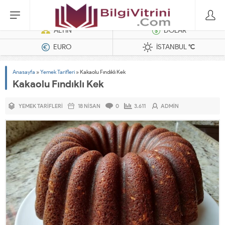
Dizel Jeneratörler
ALTIN
DOLAR
EURO
İSTANBUL
°C
Anasayfa
»
Yemek Tarifleri
»
Kakaolu Fındıklı Kek
Kakaolu Fındıklı Kek
YEMEK TARIFLERI
18 NISAN
0
3.611
ADMIN