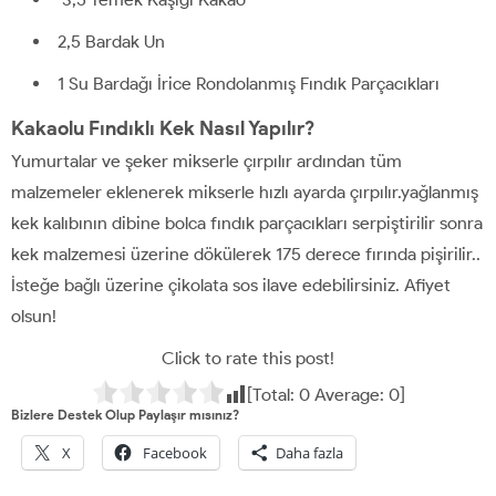
2,5 Bardak Un
1 Su Bardağı İrice Rondolanmış Fındık Parçacıkları
Kakaolu Fındıklı Kek Nasıl Yapılır?
Yumurtalar ve şeker mikserle çırpılır ardından tüm
malzemeler eklenerek mikserle hızlı ayarda çırpılır.yağlanmış
kek kalıbının dibine bolca fındık parçacıkları serpiştirilir sonra
kek malzemesi üzerine dökülerek 175 derece fırında pişirilir..
İsteğe bağlı üzerine çikolata sos ilave edebilirsiniz. Afiyet
olsun!
Click to rate this post!
[Total:
0
Average:
0
]
Bizlere Destek Olup Paylaşır mısınız?
X
Facebook
Daha fazla