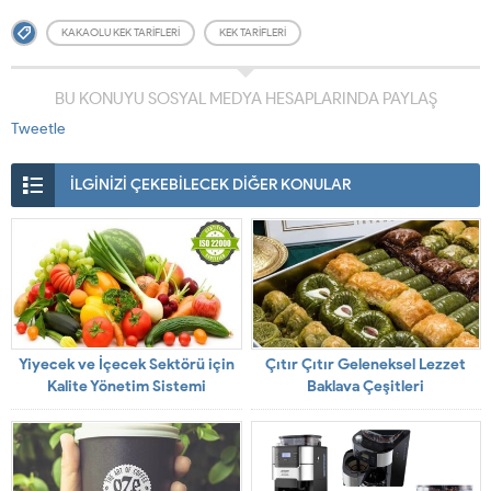
KAKAOLU KEK TARIFLERI
KEK TARIFLERI
BU KONUYU SOSYAL MEDYA HESAPLARINDA PAYLAŞ
Tweetle
İLGİNİZİ ÇEKEBİLECEK DİĞER KONULAR
Yiyecek ve İçecek Sektörü için
Çıtır Çıtır Geleneksel Lezzet
Kalite Yönetim Sistemi
Baklava Çeşitleri